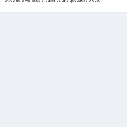
(Alicante)a ver esos alicantinos una quedadita o que.