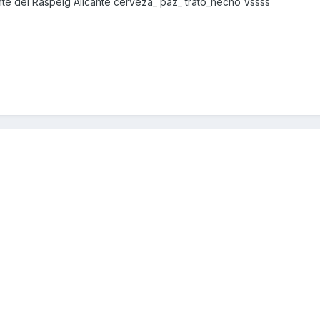
e del Raspeig Alicante cerveza_ paz_ trato_hecho Vssss