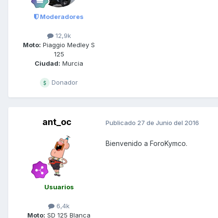
Moderadores
12,9k
Moto:
Piaggio Medley S
125
Ciudad:
Murcia
Donador
ant_oc
Publicado
27 de Junio del 2016
Bienvenido a ForoKymco.
Usuarios
6,4k
Moto:
SD 125 Blanca