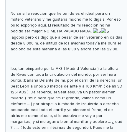
No sé si la reacción que he tenido es el ideal para un
motero veterano y me gustaría mucho me lo digais. Por eso
os lo expongo aquí. El resultado de mi reacción no ha
podido ser mejor: NO ME HA PASADO NADA,
:agobio pero os digo que a pesar de ser veterano en caidas
desde 8.000 m. de altitud de los aviones todavía me dura el
acojono de esta mañana a las 8:30 y ahora son las 22:00.
Iba, tan pimpante por la A-3 ( Madrid-Valencia ) a la altura
de Rivas con toda la circulación del mundo, por ser hora
punta. :banana Delante de mí, por el carril de la derecha, un
Seat León a unos 20 metros delante y a 100 Km/h.( de mi SD
125i ABS ). De repente, el Seat esquiva un pastor aleman
muerto ( "mu" pero que "mu" grande, vamos como un
elefante ... ) por atropello tumbado de izquierda a derecha
ocupando casi todo el carril y yo pienso: si freno, el de
atrás me come el culo, si lo esquivo me voy a por
margaritas, y si me agarro bien al manillar y acelero ... ¿ qué
? ...... ( todo esto en milésimas de segundo ). Pues me la