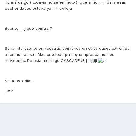
no me caigo ( todavía no sé en moto ), que si no ... . ¡ para esas
cachondadas estaba yo ... ! :colleja
Bueno, ... ¿ qué opinais ?
Sería interesante oir vuestras opiniones en otros casos extremos,
además de éste. Más que todo para que aprendamos los
novatones. De esta me hago CASCADEUR jijijijijiji
Saludos :adios
ju52