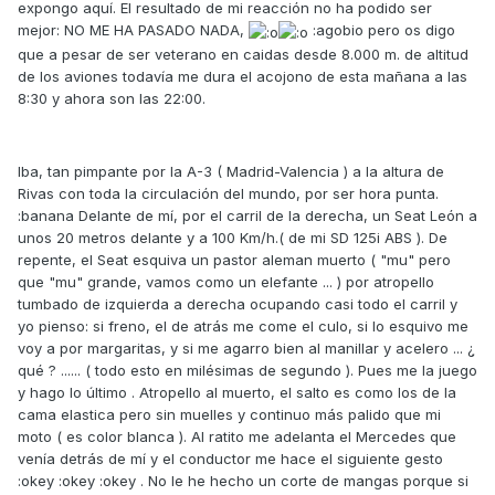
expongo aquí. El resultado de mi reacción no ha podido ser
mejor: NO ME HA PASADO NADA,
:agobio pero os digo
que a pesar de ser veterano en caidas desde 8.000 m. de altitud
de los aviones todavía me dura el acojono de esta mañana a las
8:30 y ahora son las 22:00.
Iba, tan pimpante por la A-3 ( Madrid-Valencia ) a la altura de
Rivas con toda la circulación del mundo, por ser hora punta.
:banana Delante de mí, por el carril de la derecha, un Seat León a
unos 20 metros delante y a 100 Km/h.( de mi SD 125i ABS ). De
repente, el Seat esquiva un pastor aleman muerto ( "mu" pero
que "mu" grande, vamos como un elefante ... ) por atropello
tumbado de izquierda a derecha ocupando casi todo el carril y
yo pienso: si freno, el de atrás me come el culo, si lo esquivo me
voy a por margaritas, y si me agarro bien al manillar y acelero ... ¿
qué ? ...... ( todo esto en milésimas de segundo ). Pues me la juego
y hago lo último . Atropello al muerto, el salto es como los de la
cama elastica pero sin muelles y continuo más palido que mi
moto ( es color blanca ). Al ratito me adelanta el Mercedes que
venía detrás de mí y el conductor me hace el siguiente gesto
:okey :okey :okey . No le he hecho un corte de mangas porque si