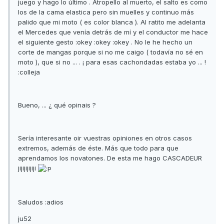
juego y hago lo último . Atropello al muerto, el salto es como
los de la cama elastica pero sin muelles y continuo más
palido que mi moto ( es color blanca ). Al ratito me adelanta
el Mercedes que venía detrás de mí y el conductor me hace
el siguiente gesto :okey :okey :okey . No le he hecho un
corte de mangas porque si no me caigo ( todavía no sé en
moto ), que si no ... . ¡ para esas cachondadas estaba yo ... !
:colleja
Bueno, ... ¿ qué opinais ?
Sería interesante oir vuestras opiniones en otros casos
extremos, además de éste. Más que todo para que
aprendamos los novatones. De esta me hago CASCADEUR
jijijijijiji
Saludos :adios
ju52