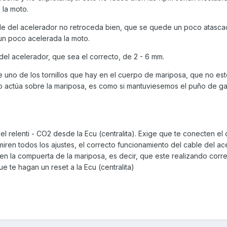
 la moto.
le del acelerador no retroceda bien, que se quede un poco atasca
un poco acelerada la moto.
el acelerador, que sea el correcto, de 2 - 6 mm.
 uno de los tornillos que hay en el cuerpo de mariposa, que no est
llo actúa sobre la mariposa, es como si mantuviesemos el puño de g
 el relenti - CO2 desde la Ecu (centralita). Exige que te conecten e
miren todos los ajustes, el correcto funcionamiento del cable del ac
ien la compuerta de la mariposa, es decir, que este realizando cor
ue te hagan un reset a la Ecu (centralita)