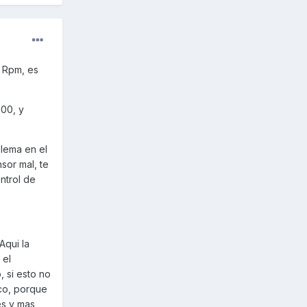
0 Rpm, es
00, y
blema en el
sor mal, te
ntrol de
Aqui la
 el
, si esto no
oco, porque
es y mas