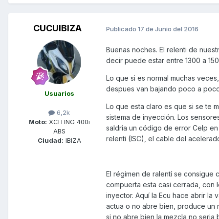
CUCUIBIZA
Publicado
17 de Junio del 2016
Buenas noches. El relenti de nues
decir puede estar entre 1300 a 150
Lo que si es normal muchas veces,
despues van bajando poco a poco
Usuarios
Lo que esta claro es que si se te
6,2k
sistema de inyección. Los sensore
Moto:
XCITING 400i
saldria un código de error Celp en 
ABS
relenti (ISC), el cable del acelera
Ciudad:
IBIZA
El régimen de ralentí se consigue 
compuerta esta casi cerrada, con lo
inyector. Aquí la Ecu hace abrir la v
actua o no abre bien, produce un 
si no abre bien la mezcla no seria 