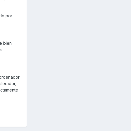
do por
e bien
as
l ordenador
elerador,
rectamente