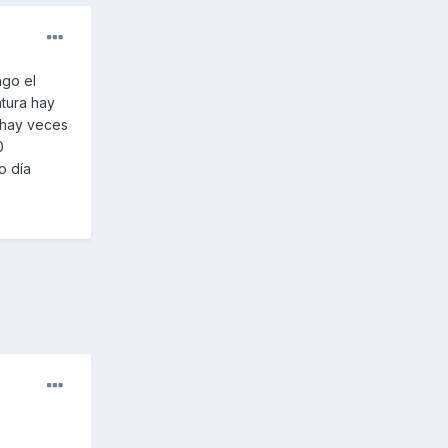
ngo el
tura hay
 hay veces
0
o día