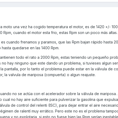
tra moto una vez ha cogido temperatura el motor, es de 1420 +/- 10
0 Rpm, cuando el motor esta frio, estas Rpm son un poco más altas.
 es cuando frenamos y paramos, que las Rpm bajan rápido hasta 20
 hasta quedarse en las 1400 Rpm.
 mantienen todo el rato a 2000 Rpm, estas teniendo un pequeño pro
s no hay ninguno que este dando un problema, si tuvieses algun sen
la pantalla, por lo tanto el problema puede estar en la válvula de co
dor, la valvula de mariposa (compuerta) o algun reajuste.
cuando no se actúa con el acelerador sobre la válvula de mariposa. 
 cual no hay aire suficiente para pulverizar la gasolina que expulsa
álvula de control del relenti (ISC), para dejar entrar el aire necesario
régimen de ralentí muy errático. Pero este no es el problema tamp
buena y no explotaria, si esto no fuese bien las Rpm serían inestabl