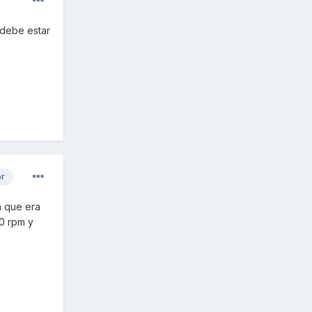
 debe estar
or
n que era
0 rpm y