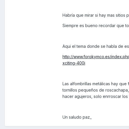
Habría que mirar si hay mas sitios p
Siempre es bueno recordar que todo
Aqui el tema donde se habla de es
http://www.forokymco.es/index.php
xciting-400i
Las alfombrillas metálicas hay que 
tornillos pequeños de roscachapa, m
hacer agujeros, solo enrroscar los t
Un saludo paz_