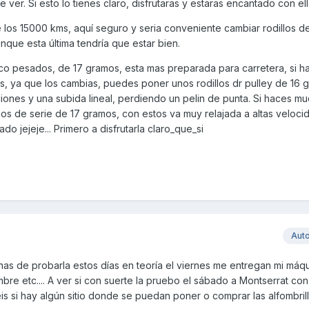
ver. Si esto lo tienes claro, disfrutaras y estaras encantado con ell
 los 15000 kms, aquí seguro y seria conveniente cambiar rodillos de
unque esta última tendría que estar bien.
oco pesados, de 17 gramos, esta mas preparada para carretera, si 
das, ya que los cambias, puedes poner unos rodillos dr pulley de 16 
iones y una subida lineal, perdiendo un pelin de punta. Si haces m
os de serie de 17 gramos, con estos va muy relajada a altas veloci
do jejeje... Primero a disfrutarla claro_que_si
Aut
nas de probarla estos días en teoría el viernes me entregan mi máq
re etc.... A ver si con suerte la pruebo el sábado a Montserrat co
s si hay algún sitio donde se puedan poner o comprar las alfombril