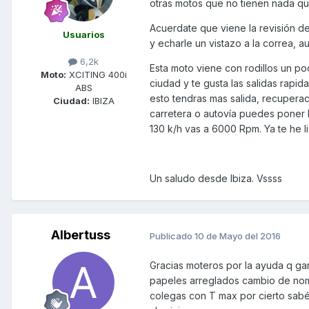
otras motos que no tienen nada que 
Acuerdate que viene la revisión de
Usuarios
y echarle un vistazo a la correa, a
6,2k
Esta moto viene con rodillos un p
Moto:
XCITING 400i
ciudad y te gusta las salidas rapi
ABS
esto tendras mas salida, recuperac
Ciudad:
IBIZA
carretera o autovía puedes poner l
130 k/h vas a 6000 Rpm. Ya te he lia
Un saludo desde Ibiza. Vssss
Albertuss
Publicado
10 de Mayo del 2016
Gracias moteros por la ayuda q ga
papeles arreglados cambio de nomb
colegas con T max por cierto sabéi