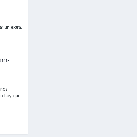
r un extra.
para-
unos
 no hay que