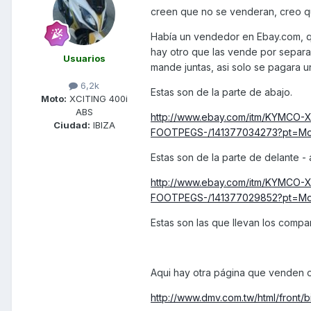
creen que no se venderan, creo q
Había un vendedor en Ebay.com, qu
hay otro que las vende por separa
Usuarios
mande juntas, asi solo se pagara u
6,2k
Estas son de la parte de abajo.
Moto:
XCITING 400i
ABS
http://www.ebay.com/itm/KYMCO-
Ciudad:
IBIZA
FOOTPEGS-/141377034273?pt=Mot
Estas son de la parte de delante - a
http://www.ebay.com/itm/KYMCO
FOOTPEGS-/141377029852?pt=Mot
Estas son las que llevan los compa
Aqui hay otra página que venden or
http://www.dmv.com.tw/html/front/b