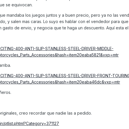
ue se equivocan.
e mandaba los juegos juntos y a buen precio, pero ya no las vend
do, y salen mas caras. Lo suyo es hablar con el vendedor para que 
n gasto de envio, y negocia que te haga un descuento. Aquí esta el
XCITING-400-ANTI-SLIP-STAINLESS-STEEL-DRIVER-MIDDLE-
orcycles_Parts_Accessories&hash=item20eaba5821&vxp=mtr
rriba.
-XCITING-400-ANTI-SLIP-STAINLESS-STEEL-DRIVER-FRONT-TOURIN
orcycles_Parts_Accessories&hash=item20eaba46dc&vxp=mtr
ñeros.
iginales, creo recordar que nadie las a pedido.
in/ptlist.phtml?Category=371127