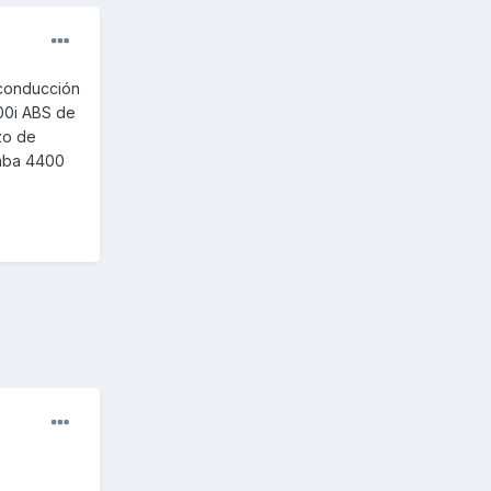
 conducción
00i ABS de
zo de
taba 4400