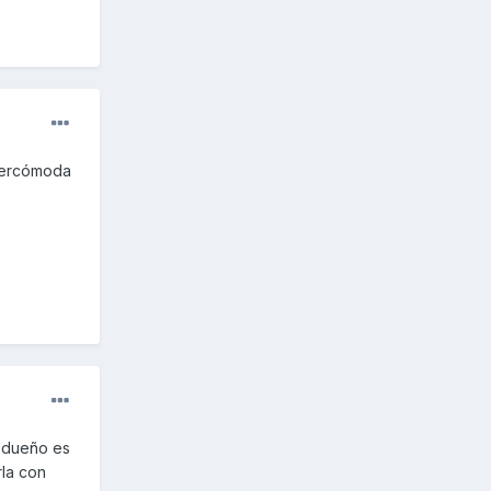
upercómoda
l dueño es
rla con