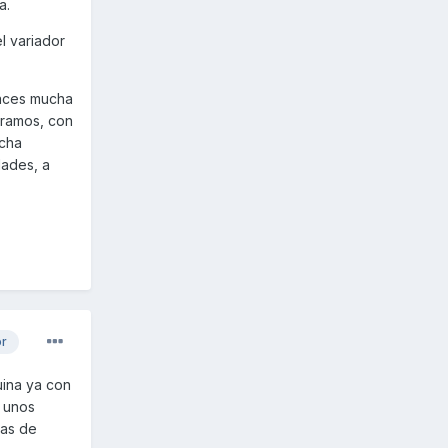
a.
l variador
haces mucha
gramos, con
ucha
dades, a
or
uina ya con
n unos
las de