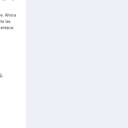
e. Ahora
te las
 enlace.
G-