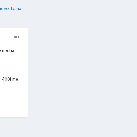
nuevo Tema
o me ha
g 400i me