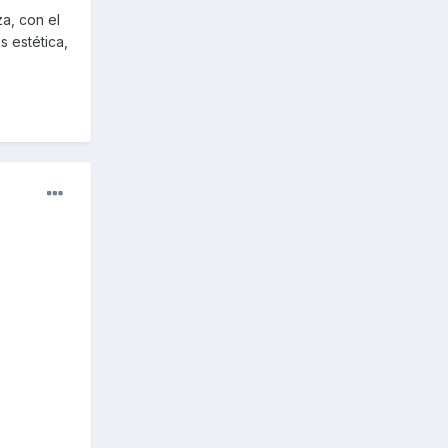
a, con el
s estética,