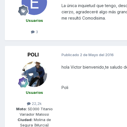
La única inquietud que tengo, desd
cierzo, agradeceré algo más grande
me resultó Comodisima.
Usuarios
3
POLI
Publicado
2 de Mayo del 2016
hola Victor bienvenido,te saludo d
Poli
Usuarios
22,2k
Moto:
SD300 Titanio
Variador Malossi
Ciudad:
Molina de
Segura (Murcia)