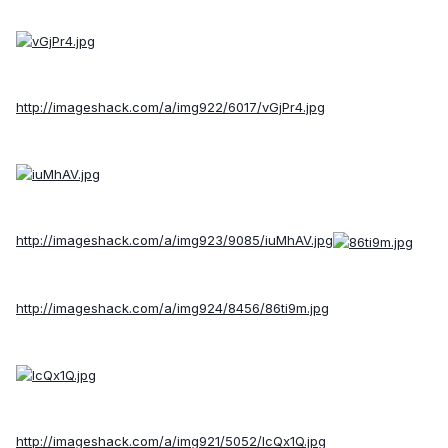
http://imageshack.com/a/img922/6017/vGjPr4.jpg
http://imageshack.com/a/img923/9085/iuMhAV.jpg
http://imageshack.com/a/img924/8456/86ti9m.jpg
http://imageshack.com/a/img921/5052/lcQx1Q.jpg