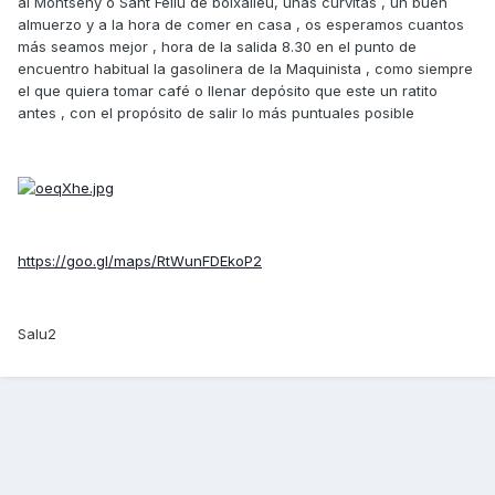
al Montseny o Sant Feliu de boixalleu, unas curvitas , un buen
almuerzo y a la hora de comer en casa , os esperamos cuantos
más seamos mejor , hora de la salida 8.30 en el punto de
encuentro habitual la gasolinera de la Maquinista , como siempre
el que quiera tomar café o llenar depósito que este un ratito
antes , con el propósito de salir lo más puntuales posible
https://goo.gl/maps/RtWunFDEkoP2
Salu2