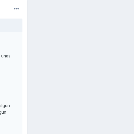
 unas
algun
lgún