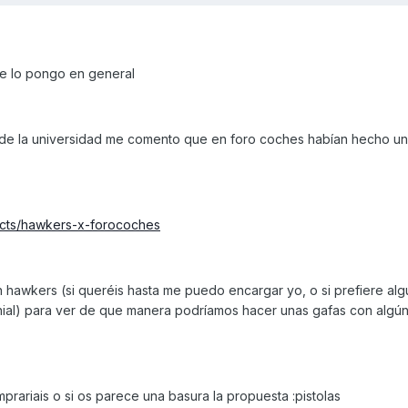
ue lo pongo en general
 de la universidad me comento que en foro coches habían hecho un
ucts/hawkers-x-forocoches
hawkers (si queréis hasta me puedo encargar yo, o si prefiere alg
enial) para ver de que manera podríamos hacer unas gafas con algú
mprariais o si os parece una basura la propuesta :pistolas