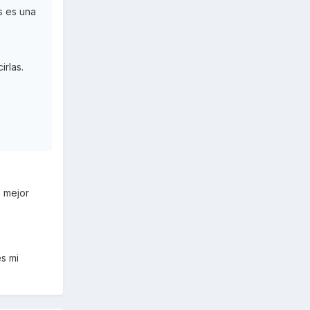
s es una
rlas.
 mejor
s mi