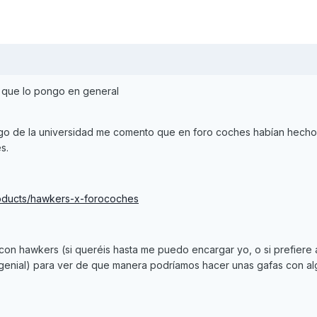
 que lo pongo en general
igo de la universidad me comento que en foro coches habían hecho
s.
oducts/hawkers-x-forocoches
on hawkers (si queréis hasta me puedo encargar yo, o si prefiere 
i genial) para ver de que manera podríamos hacer unas gafas con a