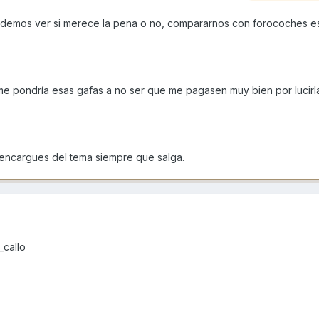
odemos ver si merece la pena o no, compararnos con forocoches e
me pondría esas gafas a no ser que me pagasen muy bien por lucirl
encargues del tema siempre que salga.
_callo