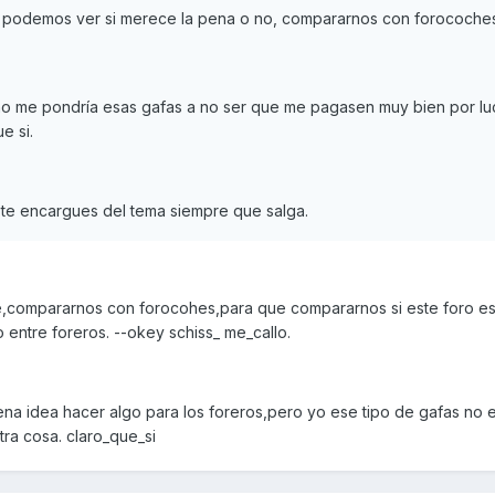
, podemos ver si merece la pena o no, compararnos con forocoche
no me pondría esas gafas a no ser que me pagasen muy bien por luci
e si.
te encargues del tema siempre que salga.
e,compararnos con forocohes,para que compararnos si este foro es
entre foreros. --okey schiss_ me_callo.
na idea hacer algo para los foreros,pero yo ese tipo de gafas no e
ra cosa. claro_que_si