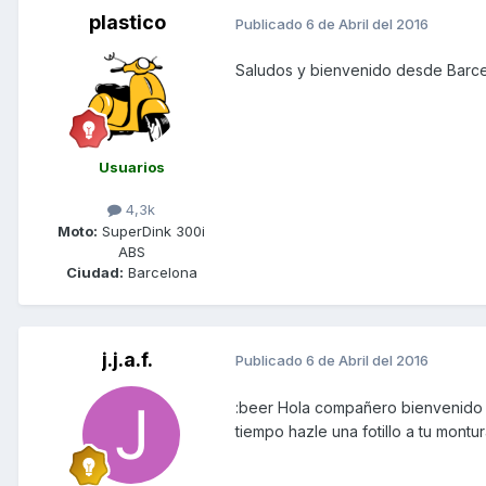
plastico
Publicado
6 de Abril del 2016
Saludos y bienvenido desde Barc
Usuarios
4,3k
Moto:
SuperDink 300i
ABS
Ciudad:
Barcelona
j.j.a.f.
Publicado
6 de Abril del 2016
:beer Hola compañero bienvenido
tiempo hazle una fotillo a tu mont