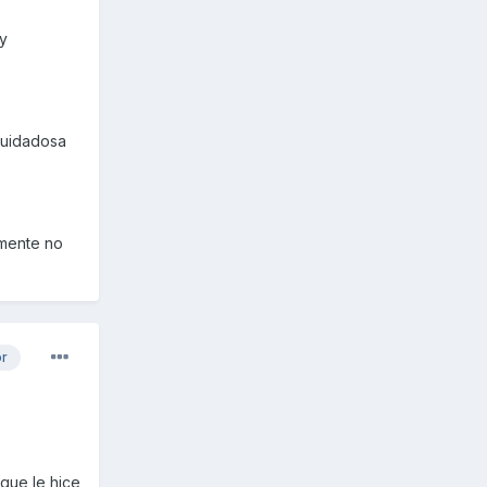
uy
 cuidadosa
amente no
or
 que le hice