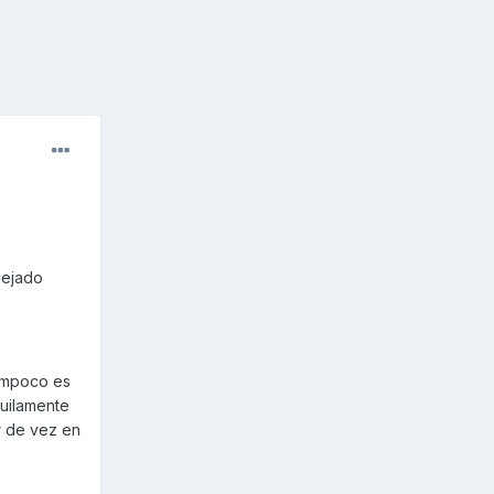
dejado
tampoco es
uilamente
r de vez en