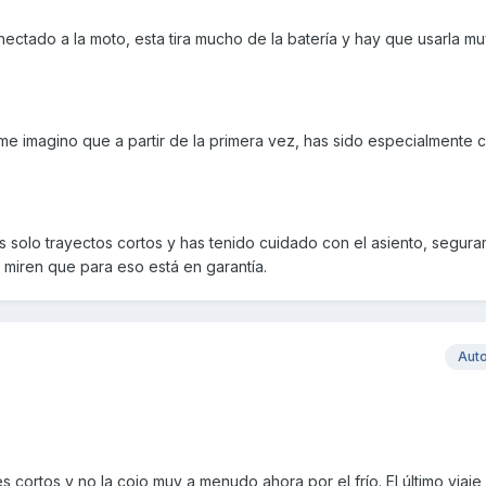
nectado a la moto, esta tira mucho de la batería y hay que usarla m
 me imagino que a partir de la primera vez, has sido especialmente
s solo trayectos cortos y has tenido cuidado con el asiento, segur
o miren que para eso está en garantía.
Aut
 cortos y no la cojo muy a menudo ahora por el frío. El último viaje