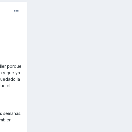
ller porque
ía y que ya
quedado la
fue el
os semanas.
ambién