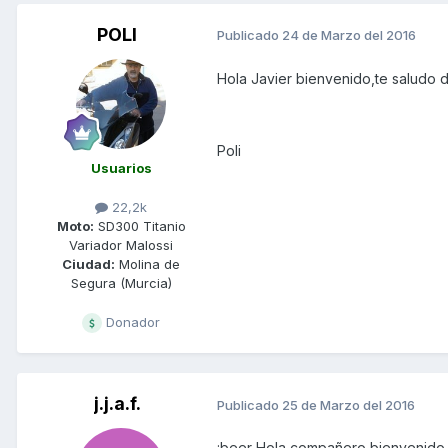
POLI
Publicado
24 de Marzo del 2016
Hola Javier bienvenido,te saludo 
Poli
Usuarios
22,2k
Moto:
SD300 Titanio
Variador Malossi
Ciudad:
Molina de
Segura (Murcia)
Donador
j.j.a.f.
Publicado
25 de Marzo del 2016
:beer Hola compañero bienvenido 