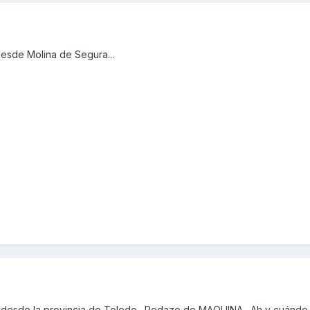
desde Molina de Segura...
desde la provincia de Toledo . Pedazo de MAQUINA . Ah y cuándo