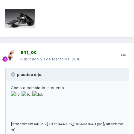
ant_oc
Publicado
23 de Marzo del 2016
plastico dijo:
Como a cambiado el cuento
[attachment=40217]7976844336_8a349ea148.jpg[/attachme
nt]