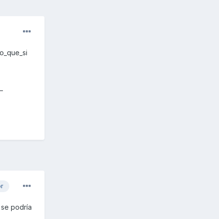
ro_que_si
_
or
 se podría