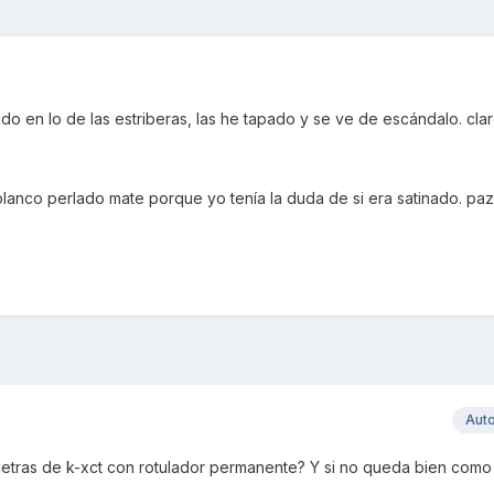
ado en lo de las estriberas, las he tapado y se ve de escándalo. cla
nco perlado mate porque yo tenía la duda de si era satinado. paz
Aut
 letras de k-xct con rotulador permanente? Y si no queda bien como