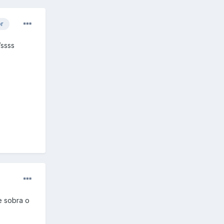
or
Vssss
e sobra o