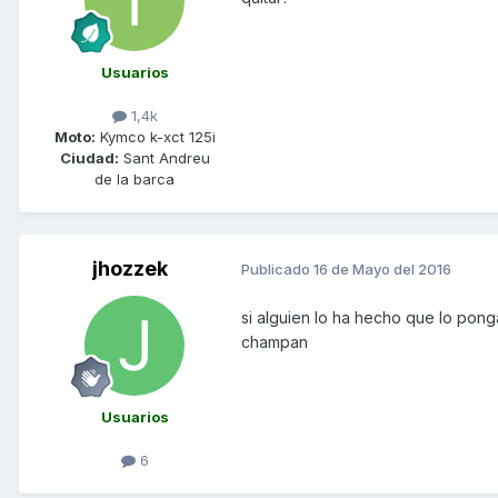
Usuarios
1,4k
Moto:
Kymco k-xct 125i
Ciudad:
Sant Andreu
de la barca
jhozzek
Publicado
16 de Mayo del 2016
si alguien lo ha hecho que lo ponga
champan
Usuarios
6