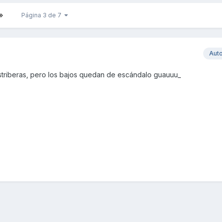
Página 3 de 7
Aut
triberas, pero los bajos quedan de escándalo guauuu_