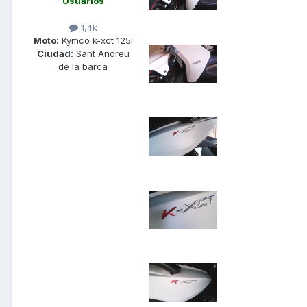
Usuarios
1,4k
Moto:
Kymco k-xct 125i
Ciudad:
Sant Andreu
de la barca