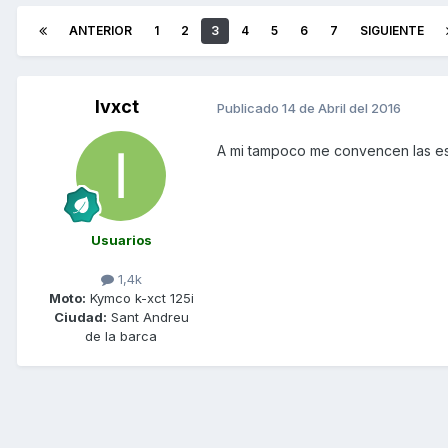
ANTERIOR
1
2
3
4
5
6
7
SIGUIENTE
Ivxct
Publicado
14 de Abril del 2016
A mi tampoco me convencen las es
Usuarios
1,4k
Moto:
Kymco k-xct 125i
Ciudad:
Sant Andreu
de la barca