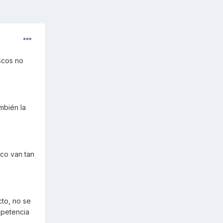
scos no
mbién la
oco van tan
to, no se
mpetencia