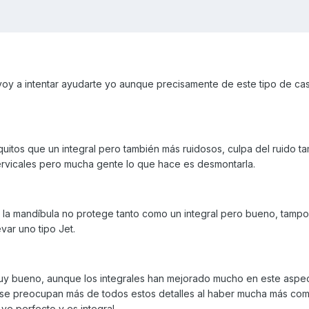
oy a intentar ayudarte yo aunque precisamente de este tipo de ca
quitos que un integral pero también más ruidosos, culpa del ruido ta
 cervicales pero mucha gente lo que hace es desmontarla.
e la mandíbula no protege tanto como un integral pero bueno, tamp
var uno tipo Jet.
muy bueno, aunque los integrales han mejorado mucho en este aspec
s se preocupan más de todos estos detalles al haber mucha más co
ve perfecto y es integral.