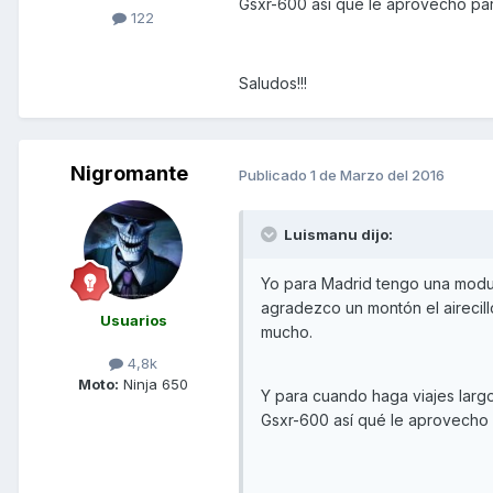
Gsxr-600 así qué le aprovecho par
122
Saludos!!!
Nigromante
Publicado
1 de Marzo del 2016
Luismanu dijo:
Yo para Madrid tengo una modul
agradezco un montón el airecillo
Usuarios
mucho.
4,8k
Moto:
Ninja 650
Y para cuando haga viajes larg
Gsxr-600 así qué le aprovecho 