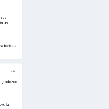
 sus
ía un
a tontería
y agradezco
uve la