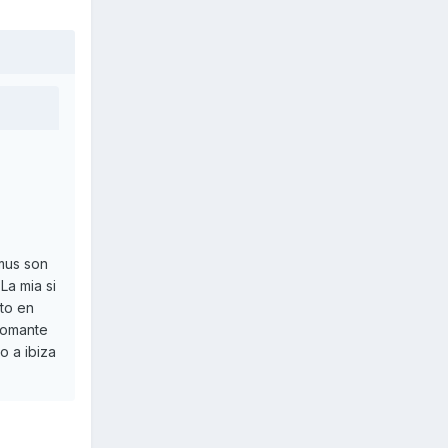
mus son
La mia si
sto en
romante
o a ibiza