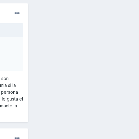
s son
mia si la
n persona
le gusta el
mante la