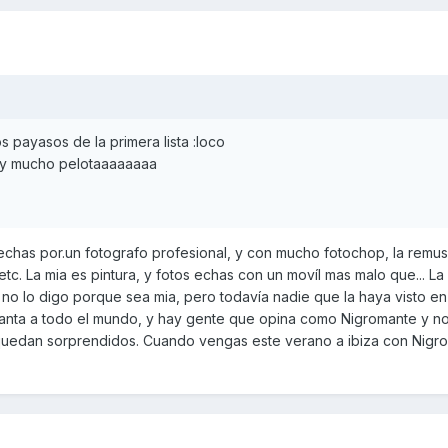
s payasos de la primera lista :loco
hay mucho pelotaaaaaaaa
echas por.un fotografo profesional, y con mucho fotochop, la remu
etc. La mia es pintura, y fotos echas con un movíl mas malo que... La 
no lo digo porque sea mia, pero todavía nadie que la haya visto e
canta a todo el mundo, y hay gente que opina como Nigromante y no 
quedan sorprendidos. Cuando vengas este verano a ibiza con Nigro