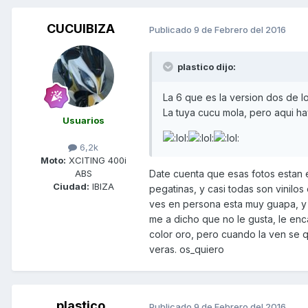
CUCUIBIZA
Publicado
9 de Febrero del 2016
plastico dijo:
La 6 que es la version dos de lo
La tuya cucu mola, pero aqui 
Usuarios
6,2k
Moto:
XCITING 400i
Date cuenta que esas fotos estan 
ABS
Ciudad:
IBIZA
pegatinas, y casi todas son vinilos 
ves en persona esta muy guapa, y 
me a dicho que no le gusta, le en
color oro, pero cuando la ven se 
veras. os_quiero
plastico
Publicado
9 de Febrero del 2016