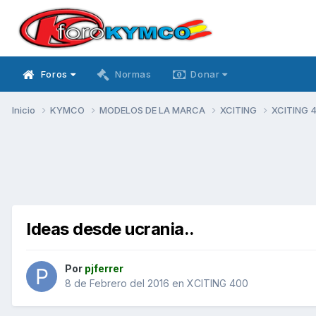
Foros
Normas
Donar
Inicio
KYMCO
MODELOS DE LA MARCA
XCITING
XCITING 
Ideas desde ucrania..
Por
pjferrer
8 de Febrero del 2016
en
XCITING 400