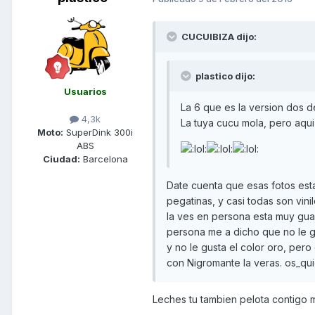
CUCUIBIZA dijo:
plastico dijo:
Usuarios
La 6 que es la version dos de
4,3k
La tuya cucu mola, pero aq
Moto:
SuperDink 300i
ABS
Ciudad:
Barcelona
Date cuenta que esas fotos est
pegatinas, y casi todas son vinil
la ves en persona esta muy guap
persona me a dicho que no le g
y no le gusta el color oro, pe
con Nigromante la veras. os_qu
Leches tu tambien pelota contigo