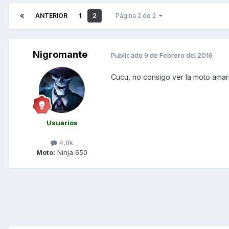
ANTERIOR
1
2
Página 2 de 2
Nigromante
Publicado
9 de Febrero del 2016
Cucu, no consigo ver la moto amaril
Usuarios
4,8k
Moto:
Ninja 650