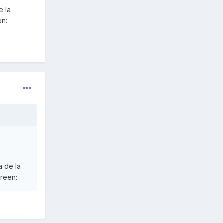
e la
en:
a de la
green: