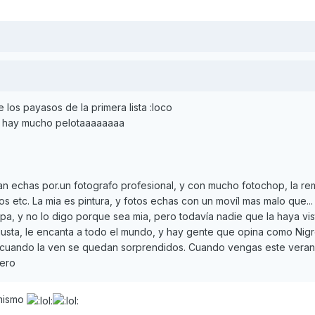
 los payasos de la primera lista :loco
ui hay mucho pelotaaaaaaaa
an echas por.un fotografo profesional, y con mucho fotochop, la re
os etc. La mia es pintura, y fotos echas con un movíl mas malo que... 
a, y no lo digo porque sea mia, pero todavía nadie que la haya vi
usta, le encanta a todo el mundo, y hay gente que opina como Nig
ro cuando la ven se quedan sorprendidos. Cuando vengas este veran
iero
 mismo