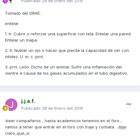
Publicado
28 de Enero del 2016
Tomado del DRAE:
entelar
1. tr. Cubrir o reforzar una superficie con tela. Entelar una pared.
Entelar un mapa.
2. tr. Nublar un ojo o hacer que pierda la capacidad de ver con
nitidez. U. m. c. prnl.
3. prnl. León. Dicho de un animal: Sufrir una inflamación del
vientre a causa de los gases acumulados en el tubo digestivo.
j.j.a.f.
Publicado
28 de Enero del 2016
:beer compañeros , hasta academicos tenemos en el foro ,
vamos a tener que entrar en el foro con traje y corbata . Jijijiji
claro_que_si