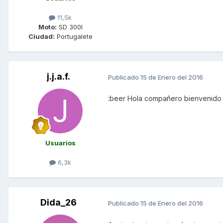
11,5k
Moto:
SD 300I
Ciudad:
Portugalete
j.j.a.f.
Publicado
15 de Enero del 2016
:beer Hola compañero bienvenido
Usuarios
6,3k
Dida_26
Publicado
15 de Enero del 2016