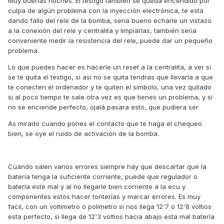
Muy buenas noches. El testigo también se queda encendido por
culpa de algún problema con la inyección electrónica, te esta
dando fallo del rele de la bomba, sería bueno echarle un vistazo
a la conexión del rele y centralita y limpiarlas, también seria
conveniente medir la resistencia del rele, puede dar un pequeño
problema.
Lo que puedes hacer es hacerle un reset a la centralita, a ver si
se te quita el testigo, si asi no se quita tendras que llevarla a que
te conecten el ordenador y te quiten el simbolo, una vez quitado
si al poco tiempo te sale otra vez es que tienes un problema, y si
no se enciende perfecto, ojalá pasara esto, que pudiera ser.
As mirado cuando pones el contacto que te haga el chequeo
bien, se oye el ruido de activación de la bomba.
Cuando salen varios errores siempre hay que descartar que la
batería tenga la suficiente corriente, puede que regulador o
batería este mal y al no llegarle bien corriente a la ecu y
componentes estos hacer tonterías y marcar errores. Es muy
facil, con un voltimetro o polímetro si nos llega 12'7 o 12'8 voltios
esta perfecto, si llega de 12'3 voltios hacia abajo esta mal batería