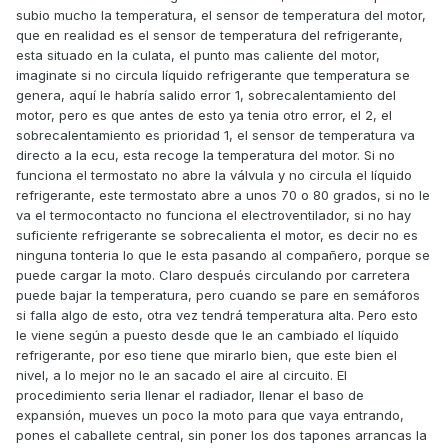
subio mucho la temperatura, el sensor de temperatura del motor,
que en realidad es el sensor de temperatura del refrigerante,
esta situado en la culata, el punto mas caliente del motor,
imaginate si no circula líquido refrigerante que temperatura se
genera, aquí le habría salido error 1, sobrecalentamiento del
motor, pero es que antes de esto ya tenia otro error, el 2, el
sobrecalentamiento es prioridad 1, el sensor de temperatura va
directo a la ecu, esta recoge la temperatura del motor. Si no
funciona el termostato no abre la válvula y no circula el líquido
refrigerante, este termostato abre a unos 70 o 80 grados, si no le
va el termocontacto no funciona el electroventilador, si no hay
suficiente refrigerante se sobrecalienta el motor, es decir no es
ninguna tonteria lo que le esta pasando al compañero, porque se
puede cargar la moto. Claro después circulando por carretera
puede bajar la temperatura, pero cuando se pare en semáforos
si falla algo de esto, otra vez tendrá temperatura alta. Pero esto
le viene según a puesto desde que le an cambiado el líquido
refrigerante, por eso tiene que mirarlo bien, que este bien el
nivel, a lo mejor no le an sacado el aire al circuito. El
procedimiento seria llenar el radiador, llenar el baso de
expansión, mueves un poco la moto para que vaya entrando,
pones el caballete central, sin poner los dos tapones arrancas la