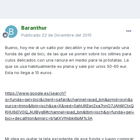
Baranthur
Publicado
22 de Diciembre del 2015
Bueno, hoy me di un salto por decatlón y me he comprado una
funda de gel de bici, de las que se ponen sobre los sillines para
culos delicados con una ranura en medio para la próstatas. La
que se usa habitualmente es plana y sale por unos 50-60 eur.
Esta no llega a 10 euros.
https://www.google.es/search?
q=funda+gel+bici&client=safari&channel=ipad_bm&prmd=isvn&s
ource=lnms&tbm=isch&sa=X&ved=0ahUKEwj2xa7nnO7JAhWCtxQ
KHU6jDV0Q_AUIBygB#channel=ipad_bm&tbm=isch&q=funda+gel+
bici+decathlon&imgrc=b1atXVfmbkj6pM%3A
Mi idea es quitar la tela excedente de esa funda y luego comprar