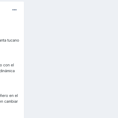
anta tucano
o con el
odinámica
añero en el
ien cambiar