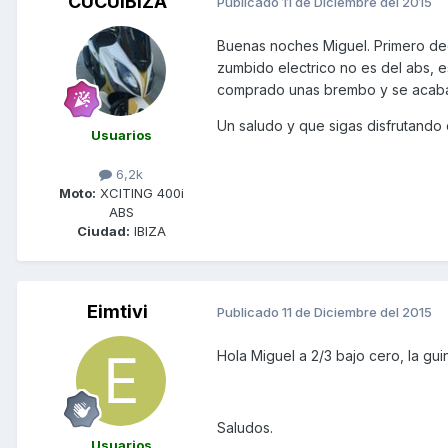
CUCUIBIZA
Publicado
11 de Diciembre del 2015
Buenas noches Miguel. Primero dec
zumbido electrico no es del abs, e
comprado unas brembo y se acabaro
Un saludo y que sigas disfrutando 
Usuarios
6,2k
Moto:
XCITING 400i
ABS
Ciudad:
IBIZA
Eimtivi
Publicado
11 de Diciembre del 2015
Hola Miguel a 2/3 bajo cero, la guin
Saludos.
Usuarios