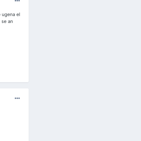
e ugena el
s se an