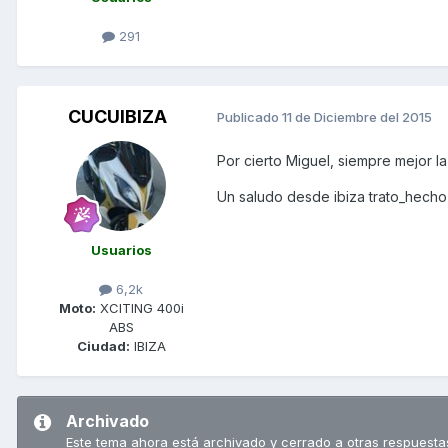
291
CUCUIBIZA
Publicado
11 de Diciembre del 2015
Por cierto Miguel, siempre mejor l
Un saludo desde ibiza trato_hecho
Usuarios
6,2k
Moto:
XCITING 400i
ABS
Ciudad:
IBIZA
Archivado
Este tema ahora está archivado y cerrado a otras respuesta