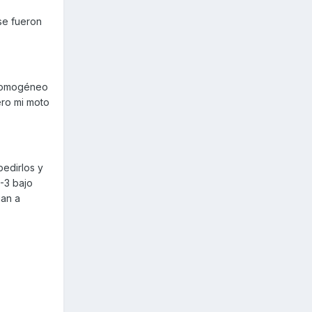
se fueron
 homogéneo
ero mi moto
pedirlos y
-3 bajo
gan a