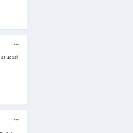
saludos!!
 marca