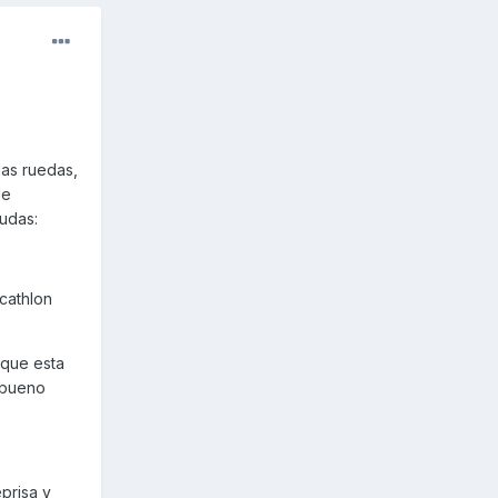
las ruedas,
de
udas:
cathlon
 que esta
 bueno
prisa y