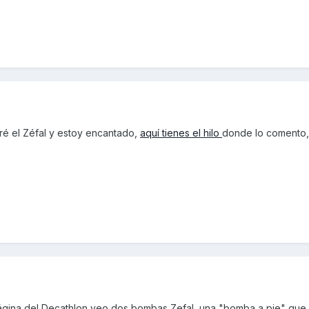
é el Zéfal y estoy encantado,
aquí tienes el hilo
donde lo comento, 
página del Decathlon veo dos bombas Zefal, una "bomba a pie" que