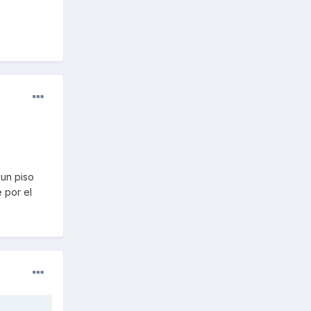
 un piso
 por el