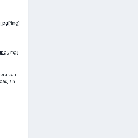
.jpg
[/img]
jpg
[/img]
iora con
das, sin