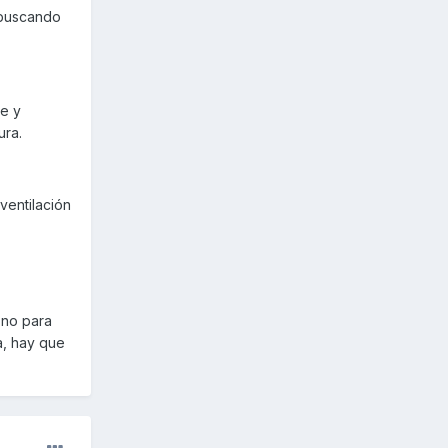
 buscando
le y
ura.
ventilación
 no para
a, hay que