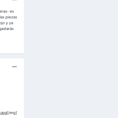
eras- es
las piezas
ojo y ya
gastarás
.jpg
[/img]