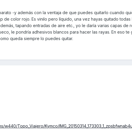
 barato -y además con la ventaja de que puedes quitarlo cuando qui
p de color rojo. Es vinilo pero líquido, una vez hayas quitado todas 
 demás, tapando entradas de aire etc., yo le daría varias capas de r
seco, le pondría adhesivos blancos para hacer las rayas. En eso te 
como queda siempre lo puedes quitar.
bums/w440/Topo_Viajero/Kymco/IMG_20150314_173303_1_zpsbfwnab4u