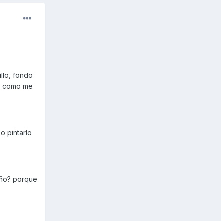
llo, fondo
es como me
o pintarlo
seño? porque