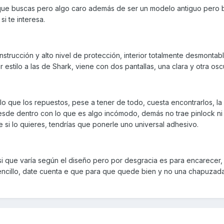
o que buscas pero algo caro además de ser un modelo antiguo pero
i te interesa.
strucción y alto nivel de protección, interior totalmente desmontab
 estilo a las de Shark, viene con dos pantallas, una clara y otra osc
o que los repuestos, pese a tener de todo, cuesta encontrarlos, la 
desde dentro con lo que es algo incómodo, demás no trae pinlock ni
e si lo quieres, tendrías que ponerle uno universal adhesivo.
si que varía según el diseño pero por desgracia es para encarecer,
encillo, date cuenta e que para que quede bien y no una chapuzad