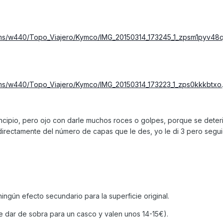
bums/w440/Topo_Viajero/Kymco/IMG_20150314_173245_1_zpsm1pyv48q
ums/w440/Topo_Viajero/Kymco/IMG_20150314_173223_1_zps0kkkbtxo.
incipio, pero ojo con darle muchos roces o golpes, porque se deter
directamente del número de capas que le des, yo le di 3 pero segui
ningún efecto secundario para la superficie original.
e dar de sobra para un casco y valen unos 14-15€).