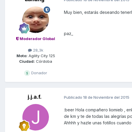
Muy bien, estarás deseando tenerl
paz_
Moderador Global
28,3k
Moto:
Agility City 125
Ciudad:
Córdoba
Donador
j.j.a.f.
Publicado
18 de Noviembre del 2015
:beer Hola compañero liomieb , e
de km y te de todas las alegrías 
Ahhhh y hazle unas fotillos cuando