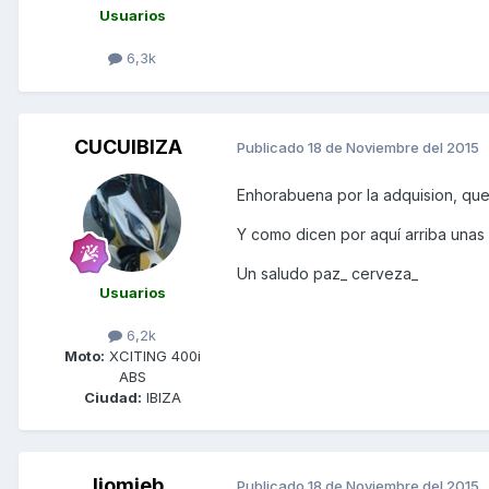
Usuarios
6,3k
CUCUIBIZA
Publicado
18 de Noviembre del 2015
Enhorabuena por la adquision, que 
Y como dicen por aquí arriba unas f
Un saludo paz_ cerveza_
Usuarios
6,2k
Moto:
XCITING 400i
ABS
Ciudad:
IBIZA
liomieb
Publicado
18 de Noviembre del 2015