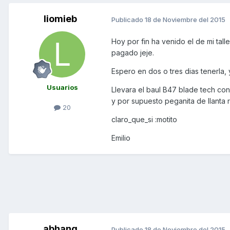
liomieb
Publicado
18 de Noviembre del 2015
Hoy por fin ha venido el de mi tal
pagado jeje.
Espero en dos o tres dias tenerla,
Usuarios
Llevara el baul B47 blade tech con
y por supuesto peganita de llanta 
20
claro_que_si :motito
Emilio
abhang
Publicado
18 de Noviembre del 2015