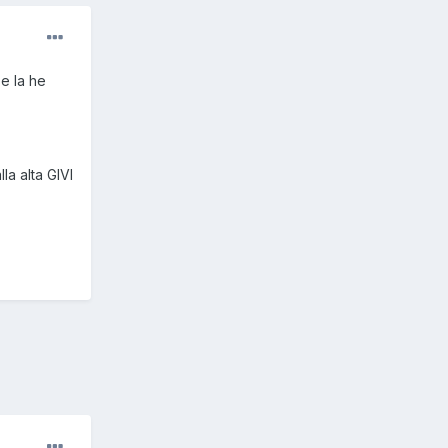
e la he
a alta GIVI