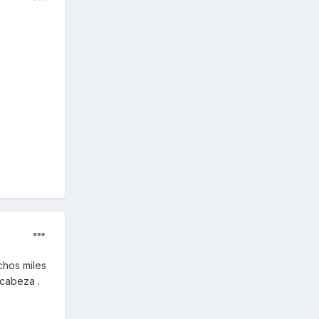
chos miles
 cabeza .