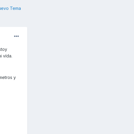
nuevo Tema
stoy
 vída.
metros y