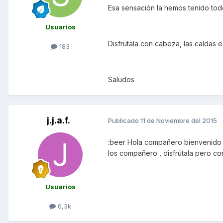
Esa sensación la hemos tenido todo
Usuarios
Disfrutala con cabeza, las caídas 
183
Saludos
j.j.a.f.
Publicado
11 de Noviembre del 2015
:beer Hola compañero bienvenido 
los compañero , disfrútala pero co
Usuarios
6,3k