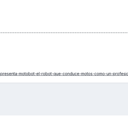
---------------------------------------------------------------------------
ha-presenta-motobot-el-robot-que-conduce-motos-como-un-profesio