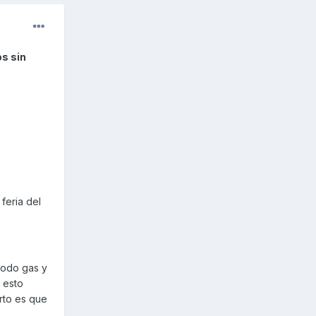
s sin
feria del
todo gas y
 esto
rto es que