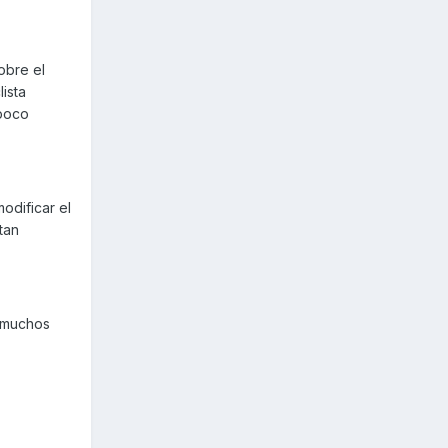
obre el
ista
 poco
odificar el
tan
 muchos