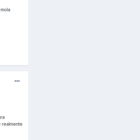
 mola
ara
e realmente