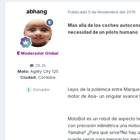
abhang
Publicado
5 de Noviembre del 2015
Más allá de los coches autocon
necesidad de un piloto humano
Moderador Global
28,3k
Moto:
Agility City 125
Ciudad:
Córdoba
Lejos de la polemica entre Marque
Donador
motor de Asia- un singular avance 
MotoBot es un robot de aspecto h
con precisión milimétrica una mot
Yamaha? ¿Para qué sirve?No hay un
puede servir para mejorar los mec