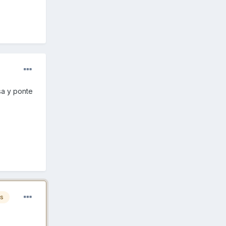
a y ponte
es