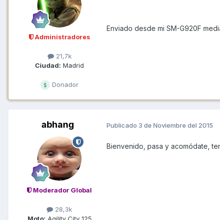
Enviado desde mi SM-G920F media
Administradores
21,7k
Ciudad:
Madrid
Donador
abhang
Publicado
3 de Noviembre del 2015
Bienvenido, pasa y acomódate, te
Moderador Global
28,3k
Moto:
Agility City 125