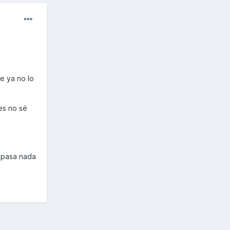
e ya no lo
es no sé
o pasa nada