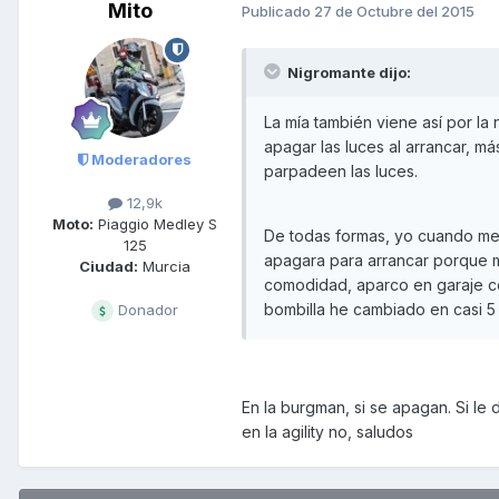
Mito
Publicado
27 de Octubre del 2015
Nigromante dijo:
La mía también viene así por la
apagar las luces al arrancar, má
Moderadores
parpadeen las luces.
12,9k
Moto:
Piaggio Medley S
De todas formas, yo cuando me
125
apagara para arrancar porque m
Ciudad:
Murcia
comodidad, aparco en garaje co
bombilla he cambiado en casi 5 
Donador
En la burgman, si se apagan. Si le 
en la agility no, saludos