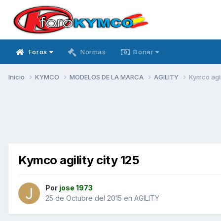
Foros
Normas
Donar
Inicio
KYMCO
MODELOS DE LA MARCA
AGILITY
Kymco agili
Kymco agility city 125
Por
jose 1973
25 de Octubre del 2015
en
AGILITY