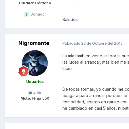
Ciudad:
Córdoba
Donador
Saludos.
Nigromante
Publicado
25 de Octubre del 2015
La mía también viene así por la n
las luces al arrancar, más bien me
luces.
Usuarios
De todas formas, yo cuando me co
4,8k
apagara para arrancar porque me f
Moto:
Ninja 650
comodidad, aparco en garaje con l
he cambiado en casi 5 años, ni ba