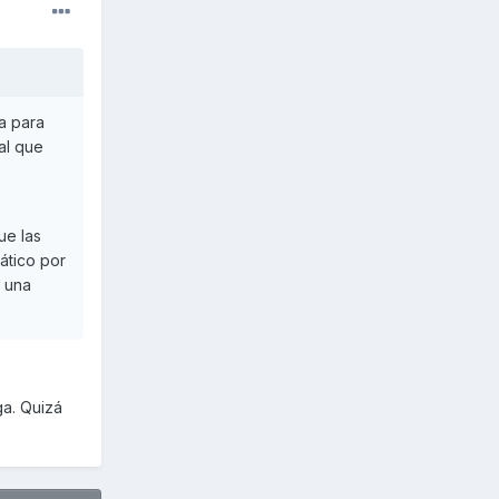
a para
al que
ue las
ático por
i una
ga. Quizá