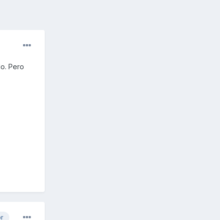
do. Pero
or