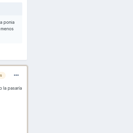
la ponia
o menos
es
o la pasaría