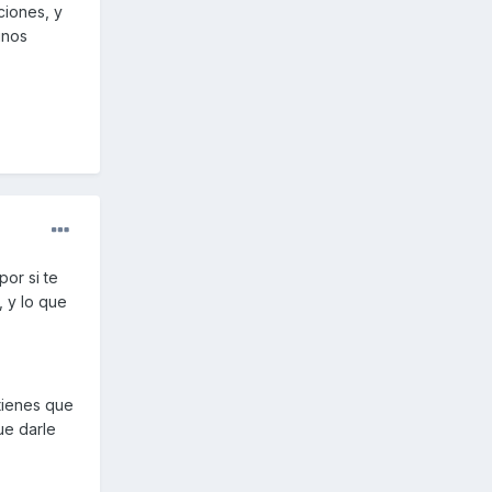
ciones, y
unos
por si te
 y lo que
tienes que
ue darle