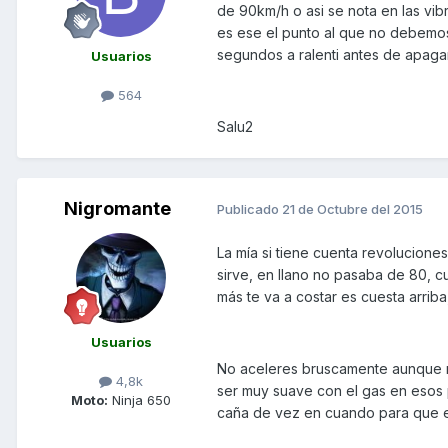
de 90km/h o asi se nota en las vib
es ese el punto al que no debemos s
segundos a ralenti antes de apaga
Usuarios
564
Salu2
Nigromante
Publicado
21 de Octubre del 2015
La mía si tiene cuenta revoluciones
sirve, en llano no pasaba de 80, 
más te va a costar es cuesta arriba
Usuarios
No aceleres bruscamente aunque no
4,8k
ser muy suave con el gas en esos
Moto:
Ninja 650
caña de vez en cuando para que est