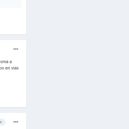
onia a
os en vias
or