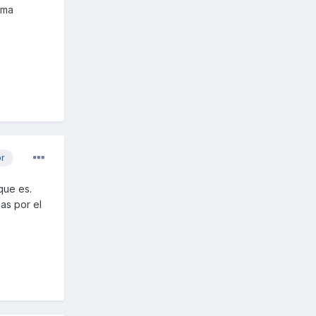
sma
or
que es.
as por el