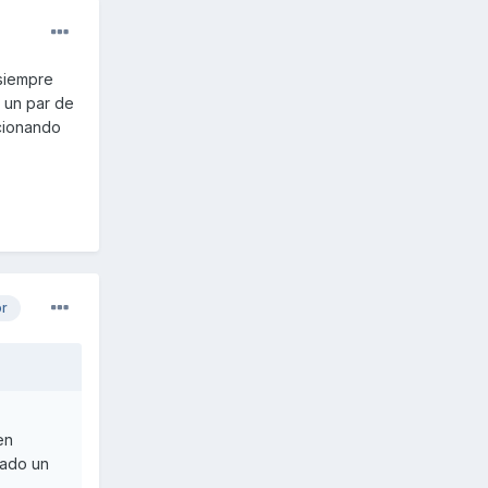
,siempre
 un par de
ncionando
or
en
sado un