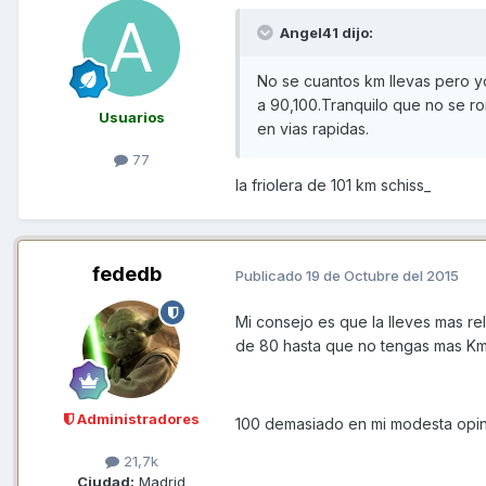
Angel41 dijo:
No se cuantos km llevas pero y
a 90,100.Tranquilo que no se r
Usuarios
en vias rapidas.
77
la friolera de 101 km schiss_
fededb
Publicado
19 de Octubre del 2015
Mi consejo es que la lleves mas re
de 80 hasta que no tengas mas Km
Administradores
100 demasiado en mi modesta opin
21,7k
Ciudad:
Madrid