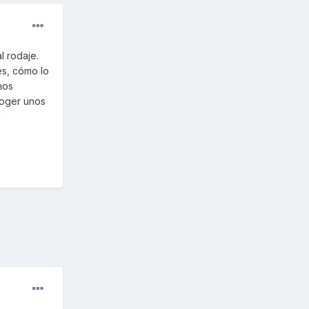
l rodaje.
es, cómo lo
nos
coger unos
s