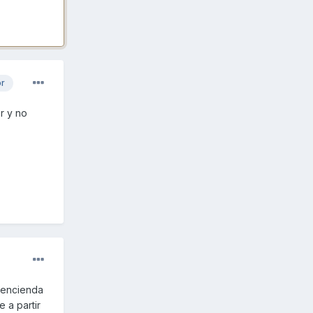
or
r y no
e encienda
 a partir