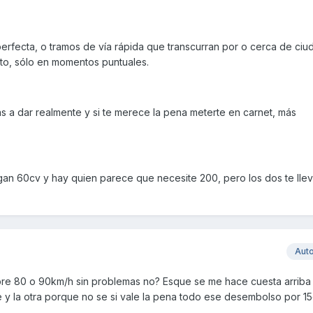
rfecta, o tramos de vía rápida que transcurran por o cerca de ciud
oto, sólo en momentos puntuales.
as a dar realmente y si te merece la pena meterte en carnet, más
egan 60cv y hay quien parece que necesite 200, pero los dos te ll
Aut
obre 80 o 90km/h sin problemas no? Esque se me hace cuesta arriba
e y la otra porque no se si vale la pena todo ese desembolso por 