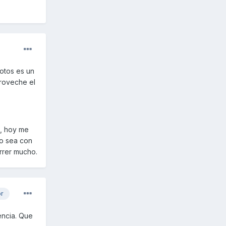
otos es un
roveche el
, hoy me
mo sea con
rrer mucho.
or
encia. Que