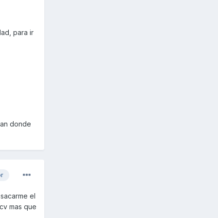
ad, para ir
evan donde
or
 sacarme el
15cv mas que