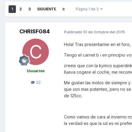
1
2
3
SIGUIENTE
Página 1 de 3
CHRISFG84
Publicado
10 de Octubre del 2015
Hola! Tras presentarme en el foro,
Tengo el carnet b i en principio voy
creeis que con la kymco superdink
Usuarios
llueva cogere el coche, me recom
22
Me gustan las motos de siempre y
que son mas potentes, pero no se s
de 125cc.
Como vamos de cara al invierno no
la verdad es que la sd es mi prefer