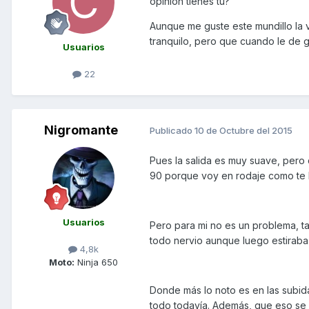
opinion tienes tu?
Aunque me guste este mundillo la v
tranquilo, pero que cuando le de g
Usuarios
22
Nigromante
Publicado
10 de Octubre del 2015
Pues la salida es muy suave, pero
90 porque voy en rodaje como te 
Usuarios
Pero para mi no es un problema, t
todo nervio aunque luego estirab
4,8k
Moto:
Ninja 650
Donde más lo noto es en las subid
todo todavía. Además, que eso se s