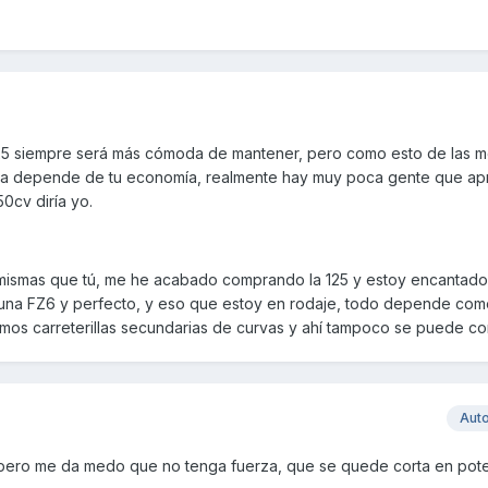
a 125 siempre será más cómoda de mantener, pero como esto de las m
s ya depende de tu economía, realmente hay muy poca gente que ap
0cv diría yo.
mismas que tú, me he acabado comprando la 125 y estoy encantado
n una FZ6 y perfecto, y eso que estoy en rodaje, todo depende co
imos carreterillas secundarias de curvas y ahí tampoco se puede co
Aut
c, pero me da medo que no tenga fuerza, que se quede corta en pot