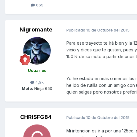
665
Nigromante
Publicado
10 de Octubre del 2015
Para ese trayecto te irá bien y l
vicio y dices que te gustan, pue
100% de su moto a partir de unos 5
Usuarios
Yo he estado en más o menos las 
4,8k
he ido de rutilla con un amigo co
Moto:
Ninja 650
quien salgas pero nosotros prefer
CHRISFG84
Publicado
10 de Octubre del 2015
Mi intencion es ir a por una 125c