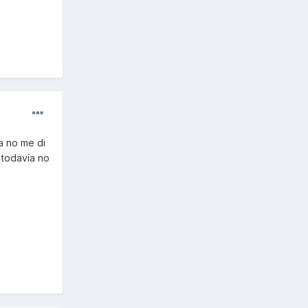
a no me di
 todavía no