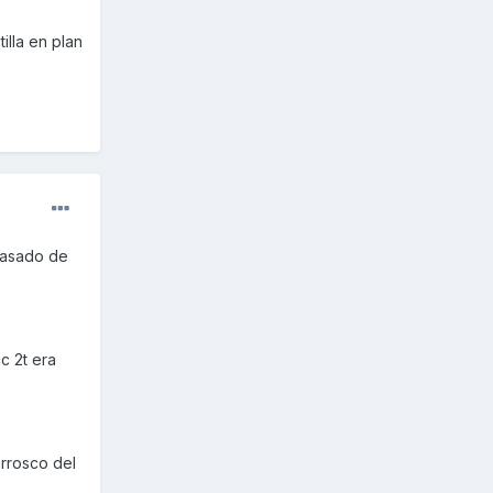
illa en plan
pasado de
c 2t era
nrrosco del