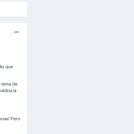
dia que
l tema de
aldria la
cias! Pero