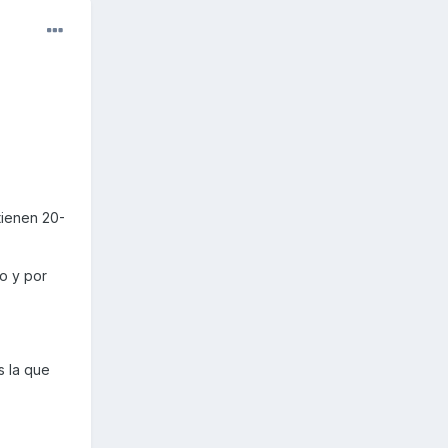
tienen 20-
to y por
s la que