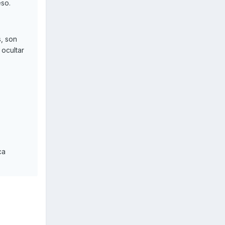
eso.
, son
ocultar
ca