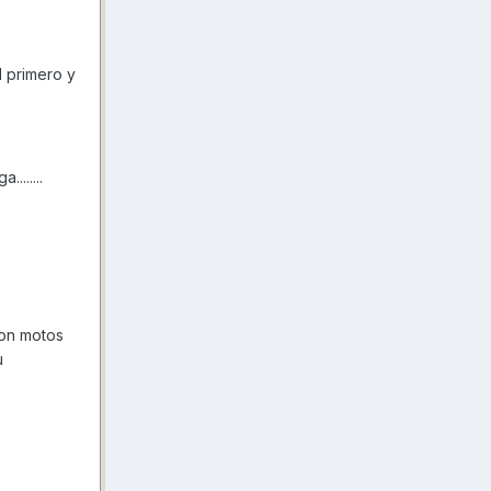
 primero y
......
.
son motos
u