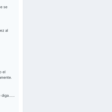
e
ue se
ez al
o el
amente.
ga........