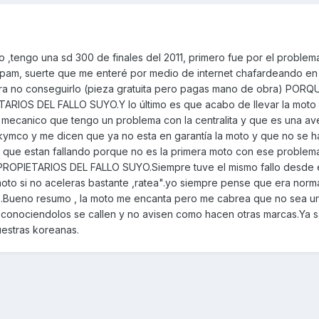
 ,tengo una sd 300 de finales del 2011, primero fue por el problem
m pam, suerte que me enteré por medio de internet chafardeando en
para no conseguirlo (pieza gratuita pero pagas mano de obra) POR
IOS DEL FALLO SUYO.Y lo último es que acabo de llevar la moto 
mecanico que tengo un problema con la centralita y que es una av
 kymco y me dicen que ya no esta en garantía la moto y que no se 
 que estan fallando porque no es la primera moto con ese proble
OPIETARIOS DEL FALLO SUYO.Siempre tuve el mismo fallo desde e
oto si no aceleras bastante ,ratea".yo siempre pense que era norma
...Bueno resumo , la moto me encanta pero me cabrea que no sea u
 conociendolos se callen y no avisen como hacen otras marcas.Ya 
uestras koreanas.