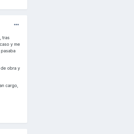
 tras
n caso y me
e pasaba
o de obra y
an cargo,