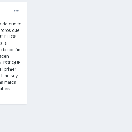
a de que te
 foros que
QUE ELLOS
a la
ería común
hacen
ma. PORQUE
l primer
l, no soy
na marca
sabeis