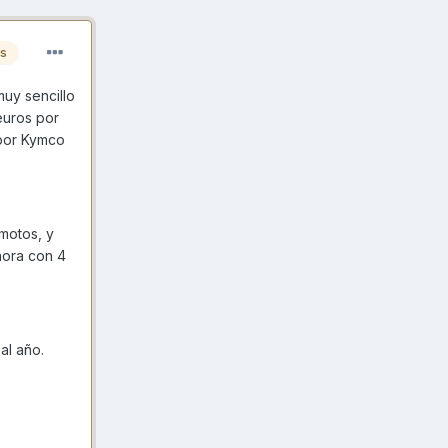
es
muy sencillo
euros por
 por Kymco
 motos, y
hora con 4
al año.