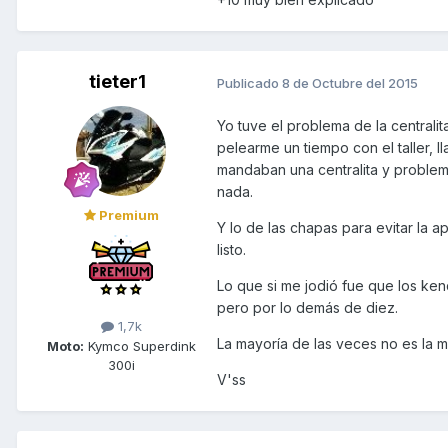
tieter1
Publicado
8 de Octubre del 2015
Yo tuve el problema de la centrali
pelearme un tiempo con el taller, 
mandaban una centralita y problem
nada.
Premium
Y lo de las chapas para evitar la a
listo.
Lo que si me jodió fue que los ke
pero por lo demás de diez.
1,7k
La mayoría de las veces no es la m
Moto:
Kymco Superdink
300i
V'ss