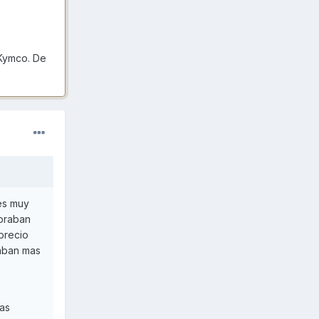
 Kymco. De
 es muy
obraban
precio
raban mas
las