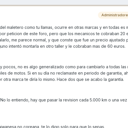
Administrador
del maletero como tu llamas, ocurre en otras marcas y en todas es 
 por peticion de este foro, pero que los mecanicos te cobraban 20 
talarlo, me parece normal, y que conste que fue un precio ajustado
uno intentó montarla en otro taller y le cobraban mas de 60 euros.
muy pocos, no es algo generalizado como para cambiarlo a todas las
les de motos. Si en su día no reclamaste en periodo de garantia, a
r otra marca te diría lo mismo. Hace dos que se acabo la garantía.
. No lo entiendo, hay que pasar la revision cada 5.000 km o una vez 
aiwanesa no coreana, te lo digo solo para que lo sepas.