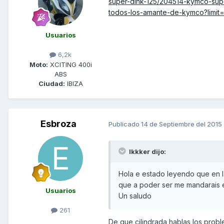
super-dink-125/204514-kymco-supe
todos-los-amante-de-kymco?limit
Usuarios
6,2k
Moto:
XCITING 400i
ABS
Ciudad:
IBIZA
Esbroza
Publicado
14 de Septiembre del 2015
Ikkker dijo:
Hola e estado leyendo que en l
que a poder ser me mandarais el
Usuarios
Un saludo
261
De que cilindrada hablas los probl