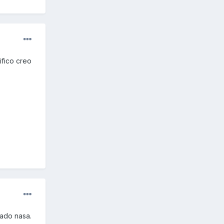
ifico creo
hado nasa.