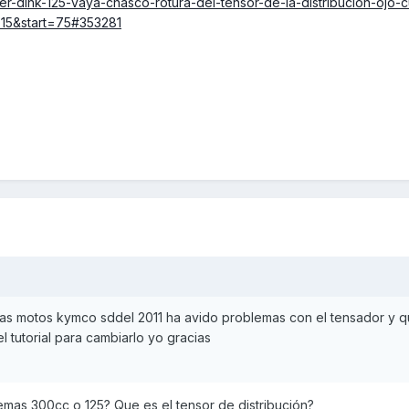
r-dink-125-vaya-chasco-rotura-del-tensor-de-la-distribucion-ojo-
=15&start=75#353281
as motos kymco sddel 2011 ha avido problemas con el tensador y q
 tutorial para cambiarlo yo gracias
emas 300cc o 125? Que es el tensor de distribución?