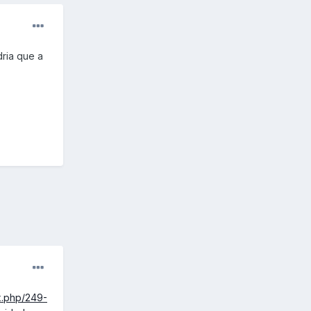
ria que a
x.php/249-