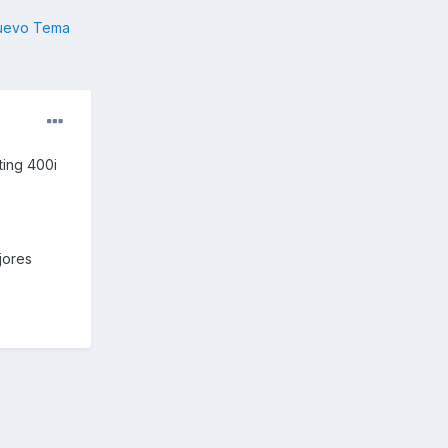
nuevo Tema
ting 400i
jores