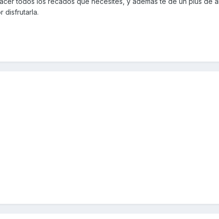
cer todos los recados que necesites, y además te de un plus de a
 disfrutarla.