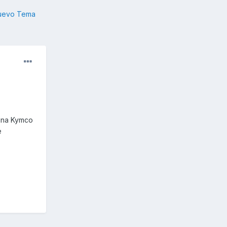
nuevo Tema
 una Kymco
e