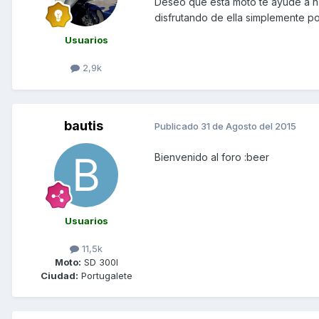
Deseo que esta moto te ayude a ha
disfrutando de ella simplemente por
Usuarios
2,9k
bautis
Publicado
31 de Agosto del 2015
Bienvenido al foro :beer
Usuarios
11,5k
Moto:
SD 300I
Ciudad:
Portugalete