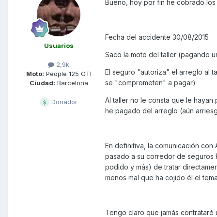
Bueno, hoy por fin he cobrado los 
Fecha del accidente 30/08/2015
Usuarios
Saco la moto del taller (pagando un
2,9k
El seguro "autoriza" el arreglo al
Moto:
People 125 GTI
se "comprometen" a pagar)
Ciudad:
Barcelona
Al taller no le consta que le hay
Donador
he pagado del arreglo (aún arries
En definitiva, la comunicación con
pasado a su corredor de seguros Pe
podido y más) de tratar directame
menos mal que ha cojido él el tema
Tengo claro que jamás contrataré u