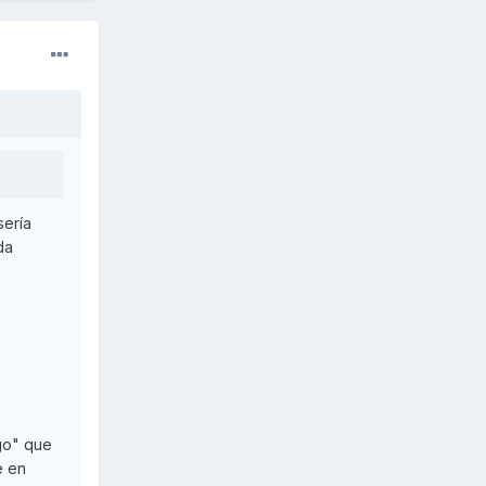
sería
da
sgo" que
e en