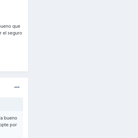
 bueno que
r el seguro
ría bueno
 opte por