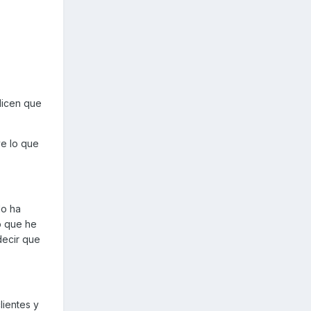
 dicen que
ve lo que
lo ha
o que he
decir que
lientes y