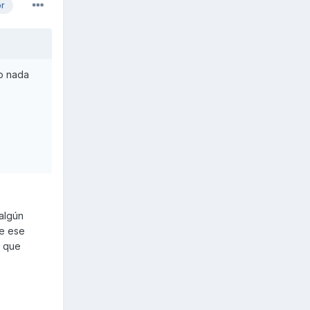
or
do nada
 algún
de ese
a que