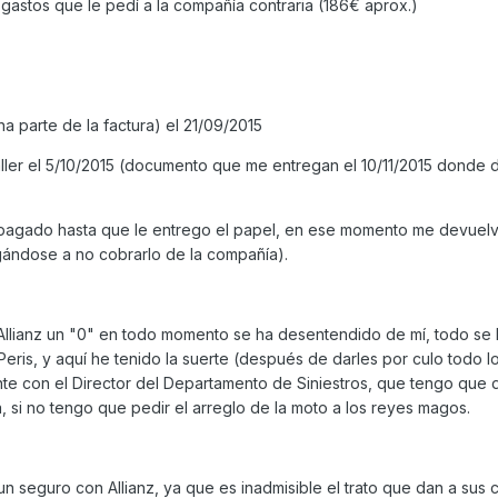
gastos que le pedí a la compañía contraria (186€ aprox.)
a parte de la factura) el 21/09/2015
 taller el 5/10/2015 (documento que me entregan el 10/11/2015 donde
an pagado hasta que le entrego el papel, en ese momento me devuel
gándose a no cobrarlo de la compañía).
 Allianz un "0" en todo momento se ha desentendido de mí, todo se 
ris, y aquí he tenido la suerte (después de darles por culo todo l
nte con el Director del Departamento de Siniestros, que tengo que 
, si no tengo que pedir el arreglo de la moto a los reyes magos.
n seguro con Allianz, ya que es inadmisible el trato que dan a sus c