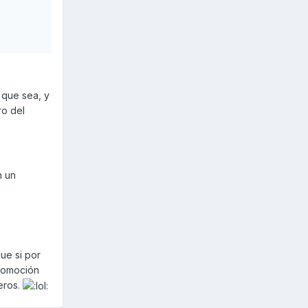
 que sea, y
ro del
n un
ue si por
romoción
eros.