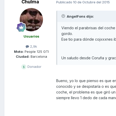
Chulma
Publicado
10 de Octubre del 2015
AngelFons dijo:
Viendo el parabrisas del coche
gordo.
Usuarios
Ese tio para dónde cojxxxnes i
2,9k
Moto:
People 125 GTI
Ciudad:
Barcelona
Un saludo desde Coruña y graci
Donador
Bueno, yo lo que pienso es que en 
conocido y se despistaría o es qu
coche, el problema es que giró un
siempre llevo 1 dedo de cada mano 