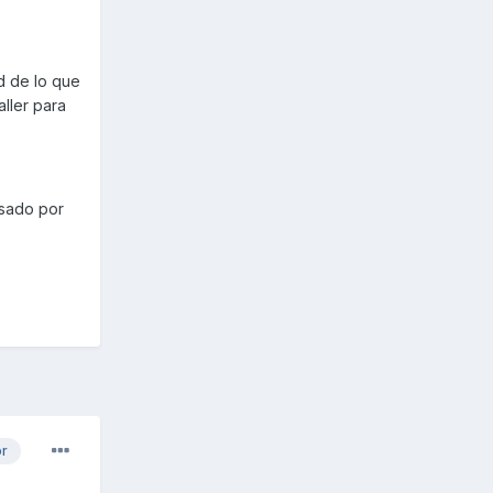
d de lo que
aller para
asado por
or