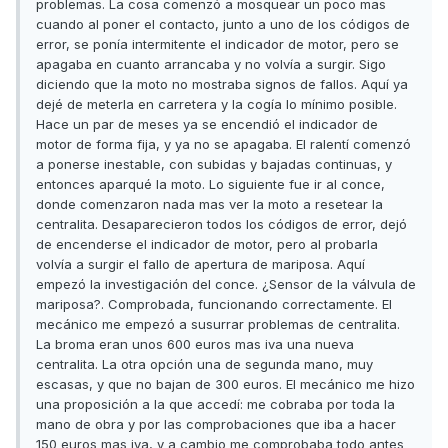
problemas. La cosa comenzó a mosquear un poco mas
cuando al poner el contacto, junto a uno de los códigos de
error, se ponía intermitente el indicador de motor, pero se
apagaba en cuanto arrancaba y no volvía a surgir. Sigo
diciendo que la moto no mostraba signos de fallos. Aquí ya
dejé de meterla en carretera y la cogía lo mínimo posible.
Hace un par de meses ya se encendió el indicador de
motor de forma fija, y ya no se apagaba. El ralentí comenzó
a ponerse inestable, con subidas y bajadas continuas, y
entonces aparqué la moto. Lo siguiente fue ir al conce,
donde comenzaron nada mas ver la moto a resetear la
centralita. Desaparecieron todos los códigos de error, dejó
de encenderse el indicador de motor, pero al probarla
volvía a surgir el fallo de apertura de mariposa. Aquí
empezó la investigación del conce. ¿Sensor de la válvula de
mariposa?. Comprobada, funcionando correctamente. El
mecánico me empezó a susurrar problemas de centralita.
La broma eran unos 600 euros mas iva una nueva
centralita. La otra opción una de segunda mano, muy
escasas, y que no bajan de 300 euros. El mecánico me hizo
una proposición a la que accedí: me cobraba por toda la
mano de obra y por las comprobaciones que iba a hacer
150 euros mas iva, y a cambio me comprobaba todo antes