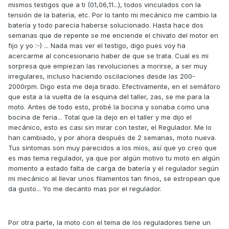
mismos testigos que a ti (01,06,11...), todos vinculados con la
tensión de la batería, etc. Por lo tanto mi mecánico me cambio la
batería y todo parecía haberse solucionado. Hasta hace dos
semanas que de repente se me enciende el chivato del motor en
fijo y yo :-) ... Nada mas ver el testigo, digo pues voy ha
acercarme al concesionario haber de que se trata. Cual es mi
sorpresa que empiezan las revoluciones a morirse, a ser muy
irregulares, incluso haciendo oscilaciones desde las 200-
2000rpm. Digo esta me deja tirado. Efectivamente, en el semáforo
que esta a la vuelta de la esquina del taller, zas, se me para la
moto. Antes de todo esto, probé la bocina y sonaba como una
bocina de feria... Total que la dejo en el taller y me dijo el
mecánico, esto es casi sin mirar con tester, el Regulador. Me lo
han cambiado, y por ahora después de 2 semanas, moto nueva.
Tus síntomas son muy parecidos a los míos, así que yo creo que
es mas tema regulador, ya que por algún motivo tu moto en algún
momento a estado falta de carga de batería y el regulador según
mi mecánico al llevar unos filamentos tan finos, se estropean que
da gusto... Yo me decanto mas por el regulador.
Por otra parte, la moto con el tema de los reguladores tiene un