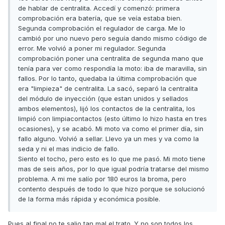
de hablar de centralita. Accedí y comenzó: primera
comprobación era batería, que se veía estaba bien.
Segunda comprobación el regulador de carga. Me lo
cambió por uno nuevo pero seguía dando mismo código de
error. Me volvió a poner mi regulador. Segunda
comprobación poner una centralita de segunda mano que
tenía para ver como respondía la moto: iba de maravilla, sin
fallos. Por lo tanto, quedaba la última comprobación que
era "limpieza" de centralita. La sacó, separó la centralita
del módulo de inyección (que estan unidos y sellados
ambos elementos), lijó los contactos de la centralita, los
limpió con limpiacontactos (esto último lo hizo hasta en tres
ocasiones), y se acabó. Mi moto va como el primer día, sin
fallo alguno. Volvió a sellar. Llevo ya un mes y va como la
seda y ni el mas indicio de fallo.
Siento el tocho, pero esto es lo que me pasó. Mi moto tiene
mas de seis años, por lo que igual podría tratarse del mismo
problema. A mi me salío por 180 euros la broma, pero
contento después de todo lo que hizo porque se solucionó
de la forma más rápida y económica posible.
Pues al final no te salio tan mal el trato. Y no son todos los