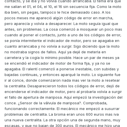
contacto, y se iba y no volvía cuando arrancaba. El tema era que
me salían el 01, el 04, el 10, el 16 sin secuencia fija. Como la moto
iba bien, sin pegas, tampoco le hice demasiado caso. A los
pocos meses me apareció algún código de error en marcha,
pero aparecía y volvía a desaparecer. La moto seguía igual que
antes, sin problemas. La cosa comenzó a mosquear un poco mas
cuando al poner el contacto, junto a uno de los códigos de error,
se ponía intermitente el indicador de motor, pero se apagaba en
cuanto arrancaba y no volvía a surgir. Sigo diciendo que la moto
no mostraba signos de fallos. Aquí ya dejé de meterla en
carretera y la cogía lo mínimo posible. Hace un par de meses ya
se encendió el indicador de motor de forma fija, y ya no se
apagaba. El ralentí comenzó a ponerse inestable, con subidas y
bajadas continuas, y entonces aparqué la moto. Lo siguiente fue
ir al conce, donde comenzaron nada mas ver la moto a resetear
la centralita. Desaparecieron todos los códigos de error, dejó de
encenderse el indicador de motor, pero al probarla volvía a surgir
el fallo de apertura de mariposa. Aquí empezó la investigación del
conce. ¿Sensor de la válvula de mariposa?. Comprobada,
funcionando correctamente. El mecánico me empezó a susurrar
problemas de centralita. La broma eran unos 600 euros mas iva
una nueva centralita. La otra opción una de segunda mano, muy
escasas, y que no bajan de 300 euros. El mecánico me hizo una