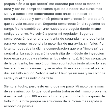
proposición a la que accedí: me cobraba por toda la mano de
obra y por las comprobaciones que iba a hacer 150 euros mas
iva, y a cambio me comprobaba todo antes de hablar de
centralita. Accedí y comenzó: primera comprobación era batería,
que se veía estaba bien. Segunda comprobación el regulador de
carga. Me lo cambió por uno nuevo pero seguía dando mismo
código de error. Me volvió a poner mi regulador. Segunda
comprobación poner una centralita de segunda mano que tenía
para ver como respondía la moto: iba de maravilla, sin fallos. Por
lo tanto, quedaba la última comprobación que era "limpieza" de
centralita. La sacó, separó la centralita del módulo de inyección
(que estan unidos y sellados ambos elementos), lijó los contactos
de la centralita, los limpió con limpiacontactos (esto último lo hizo
hasta en tres ocasiones), y se acabó. Mi moto va como el primer
día, sin fallo alguno. Volvió a sellar. Llevo ya un mes y va como la
seda y ni el mas indicio de fallo.
Siento el tocho, pero esto es lo que me pasó. Mi moto tiene mas
de seis años, por lo que igual podría tratarse del mismo problema.
A mi me salío por 180 euros la broma, pero contento después de
todo lo que hizo porque se solucionó de la forma más rápida y
económica posible.