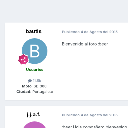
bautis
Publicado
4 de Agosto del 2015
Bienvenido al foro :beer
Usuarios
11,5k
Moto:
SD 300I
Ciudad:
Portugalete
j.j.a.f.
Publicado
4 de Agosto del 2015
:beer Hola compañero bienvenido