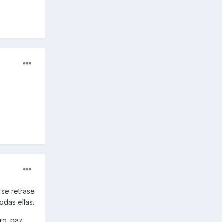
 se retrase
odas ellas.
ro. paz_