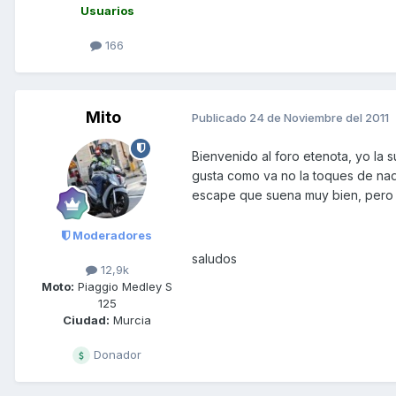
Usuarios
166
Mito
Publicado
24 de Noviembre del 2011
Bienvenido al foro etenota, yo la s
gusta como va no la toques de nad
escape que suena muy bien, pero 
Moderadores
saludos
12,9k
Moto:
Piaggio Medley S
125
Ciudad:
Murcia
Donador