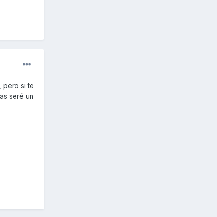
 pero si te
ras seré un