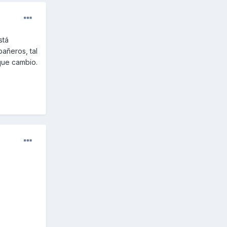
stá
pañeros, tal
que cambio.