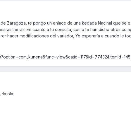
esde Zaragoza, te pongo un enlace de una kedada Nacinal que se e
tras tierras. En cuanto a tu consulta, como te han dicho otros com
rer hacer modificaciones del variador, Yo esperaría a cuando le to
hp?option=com_kunena&func=view&catid=117&id=77432&Itemid=145
:la ola