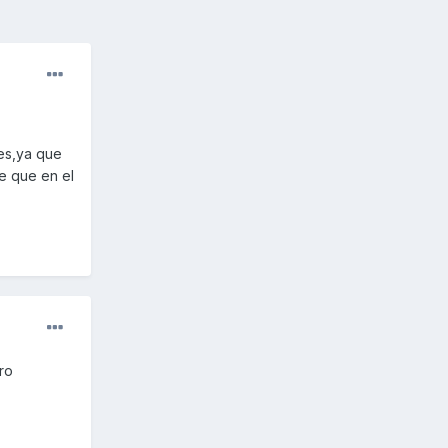
es,ya que
e que en el
ro