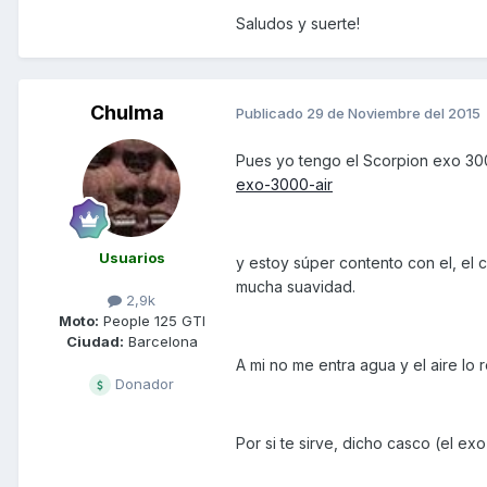
Saludos y suerte!
Chulma
Publicado
29 de Noviembre del 2015
Pues yo tengo el Scorpion exo 30
exo-3000-air
Usuarios
y estoy súper contento con el, el c
mucha suavidad.
2,9k
Moto:
People 125 GTI
Ciudad:
Barcelona
A mi no me entra agua y el aire lo 
Donador
Por si te sirve, dicho casco (el exo