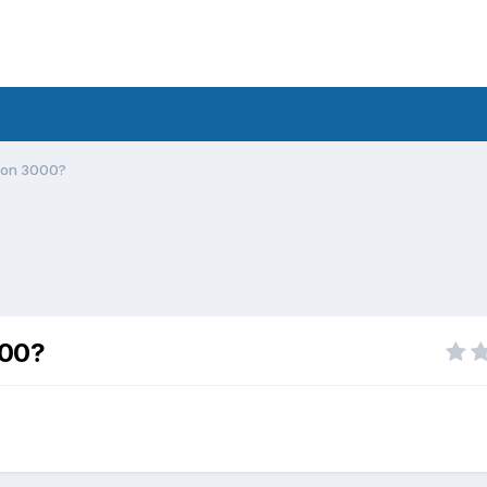
pion 3000?
000?