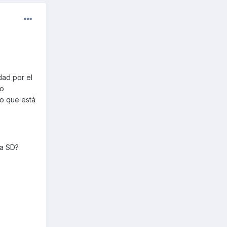
dad por el
io
do que está
la SD?