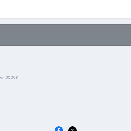
s.
pion 3000?