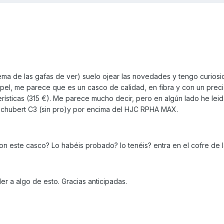
ema de las gafas de ver) suelo ojear las novedades y tengo curiosi
apel, me parece que es un casco de calidad, en fibra y con un prec
rísticas (315 €). Me parece mucho decir, pero en algún lado he lei
l Schubert C3 (sin pro)y por encima del HJC RPHA MAX.
on este casco? Lo habéis probado? lo tenéis? entra en el cofre de 
r a algo de esto. Gracias anticipadas.