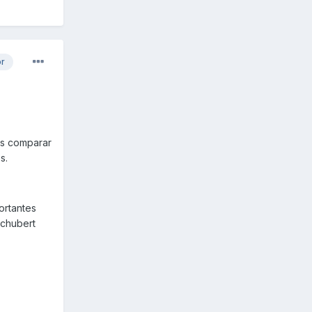
or
as comparar
s.
ortantes
schubert