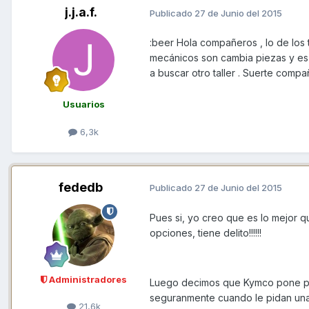
j.j.a.f.
Publicado
27 de Junio del 2015
:beer Hola compañeros , lo de los t
mecánicos son cambia piezas y es
a buscar otro taller . Suerte compa
Usuarios
6,3k
fededb
Publicado
27 de Junio del 2015
Pues si, yo creo que es lo mejor q
opciones, tiene delito!!!!!!
Administradores
Luego decimos que Kymco pone pro
seguranmente cuando le pidan una c
21,6k