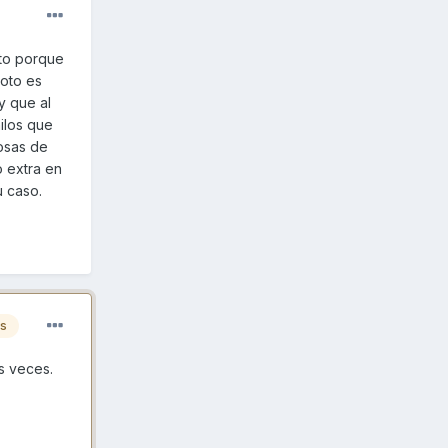
sto porque
moto es
y que al
ilos que
osas de
o extra en
u caso.
es
s veces.