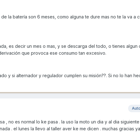
 de la batería son 6 meses, como alguna te dure mas no te la va a cu
da, es decir un mes o mas, y se descarga del todo, o tienes algu
derivación que provoca ese consumo tan excesivo.
y si alternador y regulador cumplen su misión??. Si no lo han he
Aut
a , no es normal lo ke pasa . la uso la moto un dia y al dia siguient
nada . el lunes la llevo al taller aver ke me dicen . muchas gracias y