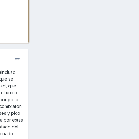
(incluso
rque se
dad, que
 el único
 porque a
s combraron
ses y pico
ía por estas
stado del
jonado