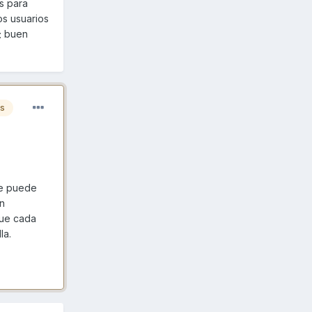
s para
os usuarios
buen
es
ue puede
n
que cada
la.