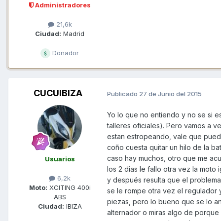
Administradores
21,6k
Ciudad:
Madrid
Donador
CUCUIBIZA
Publicado
27 de Junio del 2015
Yo lo que no entiendo y no se si e
talleres oficiales). Pero vamos a 
estan estropeando, vale que pued
coño cuesta quitar un hilo de la b
caso hay muchos, otro que me acu
Usuarios
los 2 dias le fallo otra vez la mot
6,2k
y después resulta que el problema 
Moto:
XCITING 400i
se le rompe otra vez el regulador 
ABS
piezas, pero lo bueno que se lo an
Ciudad:
IBIZA
alternador o miras algo de porqu