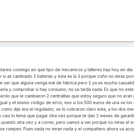
stareis conmigo en que tipo de mecanicos y talleres hay hoy en dia 
ver si as cambiado 2 baterías y esta es la 3 porque coño no miras po
e ser que alguna venga mal de fabrica pero 2 ya es mucha casuali
atería y comprobar si hay consumo, no se tarda nada. Es que no este
erdo que le cambiaron 2 centralitas que estoy seguro que no eran
o igual y el mismo código de error, eso si los 500 euros de una se lo
como dije era el regulador, se lo cobraron claro esta, a los dos me
y casi lo tiene que pagar otra vez porque te dan 2 meses de garant
 puesto otra vez y a correr, pero vamos a ver porque no miras el e
e se rompen. Pues nada no miran nada y el compañero ahora va aco