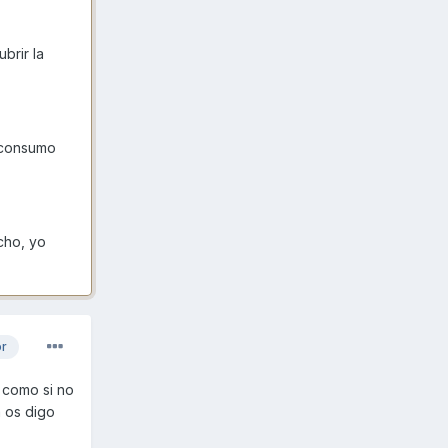
brir la
n consumo
cho, yo
or
e como si no
a os digo