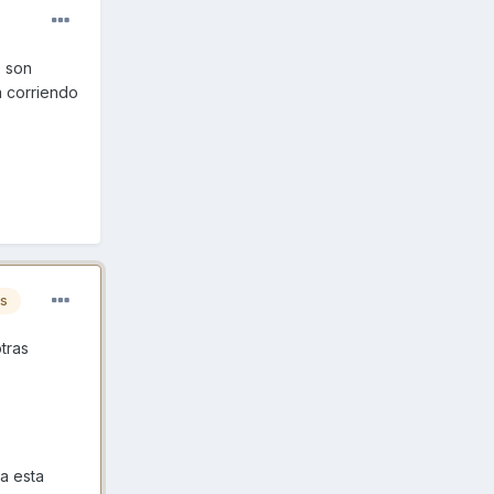
o son
a corriendo
es
tras
a esta