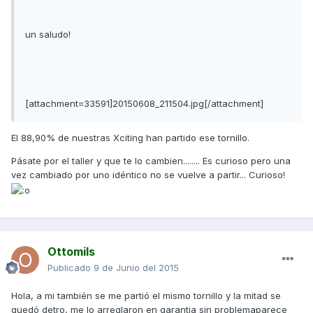
un saludo!
[attachment=33591]20150608_211504.jpg[/attachment]
El 88,90% de nuestras Xciting han partido ese tornillo.
Pásate por el taller y que te lo cambien........ Es curioso pero una
vez cambiado por uno idéntico no se vuelve a partir... Curioso!
Ottomils
Publicado
9 de Junio del 2015
Hola, a mi también se me partió el mismo tornillo y la mitad se
quedó detro, me lo arreglaron en garantia sin problemaparece