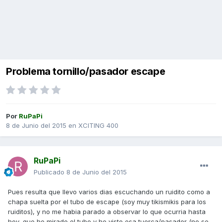
Problema tornillo/pasador escape
Por
RuPaPi
8 de Junio del 2015
en
XCITING 400
RuPaPi
Publicado
8 de Junio del 2015
Pues resulta que llevo varios dias escuchando un ruidito como a
chapa suelta por el tubo de escape (soy muy tikismikis para los
ruiditos), y no me habia parado a observar lo que ocurria hasta
hoy, que he mirado el tubo y he visto esa tuerca/pasador (no se