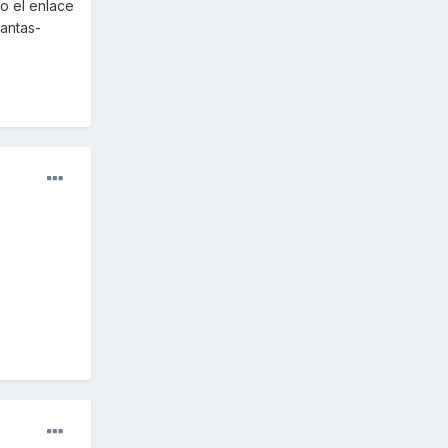
o el enlace
lantas-