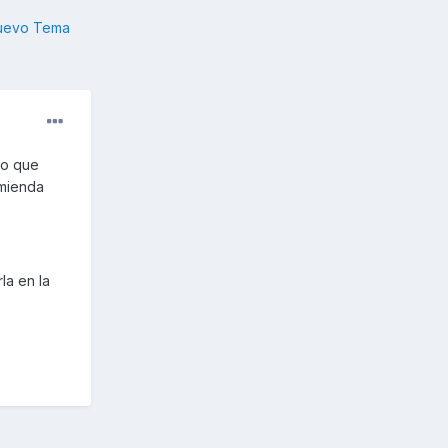
nuevo Tema
ro que
omienda
la en la