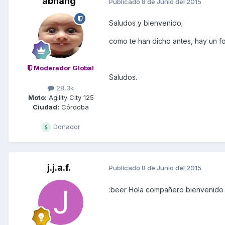
abhang
Publicado
8 de Junio del 2015
Saludos y bienvenido;
como te han dicho antes, hay un fo
Moderador Global
Saludos.
28,3k
Moto:
Agility City 125
Ciudad:
Córdoba
Donador
j.j.a.f.
Publicado
8 de Junio del 2015
:beer Hola compañero bienvenido