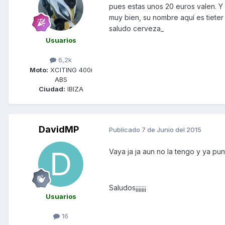
pues estas unos 20 euros valen. Y
muy bien, su nombre aquí es tieter
saludo cerveza_
Usuarios
6,2k
Moto:
XCITING 400i
ABS
Ciudad:
IBIZA
DavidMP
Publicado
7 de Junio del 2015
Vaya ja ja aun no la tengo y ya pun
Saludos¡¡¡¡¡¡¡
Usuarios
16