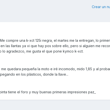
Crear un 
e compre una k-xct 125i negra, el martes me la entregan, lo prime
o en las llantas ya vi que hay pos sobre ello, pero si alguien me rec
o lo agradezco, me gusta el que pone kymco k-xct.
me quedara pequeña la moto e iré incomodo, mido 1,85 y al probar
 pegando en los plásticos, donde la llave...
inta tiene el foro y muy buenas primeras impresiones paz_