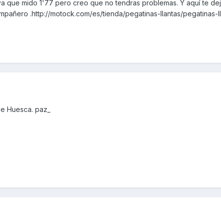
ya que mido 1'77 pero creo que no tendras problemas. Y aquí te dej
mpañero .http://motock.com/es/tienda/pegatinas-llantas/pegatinas-l
de Huesca. paz_