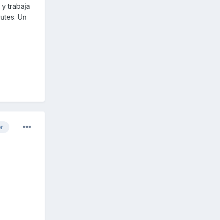
y trabaja
rutes. Un
or