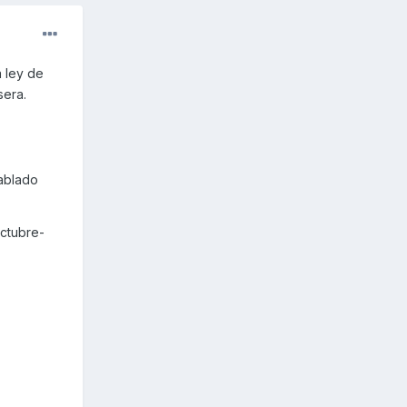
a ley de
sera.
hablado
Octubre-