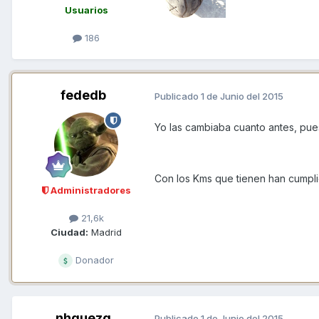
Usuarios
186
fededb
Publicado
1 de Junio del 2015
Yo las cambiaba cuanto antes, pue
Con los Kms que tienen han cumpli
Administradores
21,6k
Ciudad:
Madrid
Donador
nhquezg
Publicado
1 de Junio del 2015