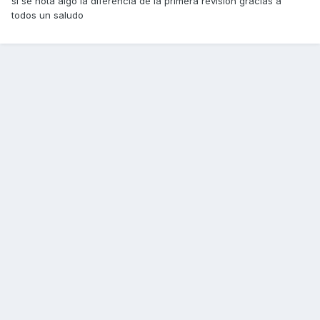
si se nota algo la diferencia de la primera revisión gracias a
todos un saludo