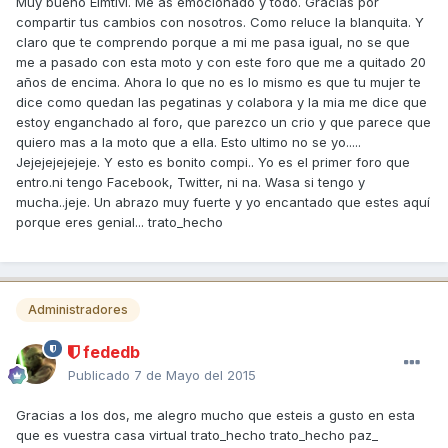
Muy bueno Eimtivi. Me as emocionado y todo. Gracias por
compartir tus cambios con nosotros. Como reluce la blanquita. Y
claro que te comprendo porque a mi me pasa igual, no se que
me a pasado con esta moto y con este foro que me a quitado 20
años de encima. Ahora lo que no es lo mismo es que tu mujer te
dice como quedan las pegatinas y colabora y la mia me dice que
estoy enganchado al foro, que parezco un crio y que parece que
quiero mas a la moto que a ella. Esto ultimo no se yo.....
Jejejejejejeje. Y esto es bonito compi.. Yo es el primer foro que
entro.ni tengo Facebook, Twitter, ni na. Wasa si tengo y
mucha..jeje. Un abrazo muy fuerte y yo encantado que estes aquí
porque eres genial... trato_hecho
Administradores
fededb
Publicado
7 de Mayo del 2015
Gracias a los dos, me alegro mucho que esteis a gusto en esta
que es vuestra casa virtual trato_hecho trato_hecho paz_