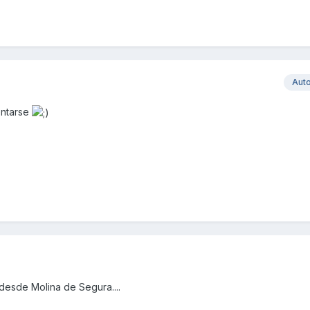
Aut
entarse
 desde Molina de Segura....