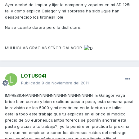
Ayer acabé de limpiar y lijar la campana y zapatas en mi SD 125i
tal y como explica Galagor y mi sorpresa ha sido ¡¡que han
desaparecido los tirones!! :ole
No se cuanto durará pero lo disfrutaré.
MUUUCHAS GRACIAS SEÑOR GALAGOR.
LOTUS041
Publicado
9 de Noviembre del 2011
IMPRESIONANNNNNNNNNNNNNNNNNNNNNNNTE Galagor vaya
brico bien currao y bien explicao paso a paso, esta semana pasé
la revisión de los 5000 y mi mecánico en la factura de taller
detalla todo este trabajo que tu explicas en el brico al modico
precio de 50 eurones,cuantos foreros se podrán ahorrar esta
pasta gracias a tu trabajo?, yo lo pondre en practica la próxima
vez que me empiece a sonar los dichosos ruidos del embrage
pues según mi mecánico cada vez que me limpia y lija el