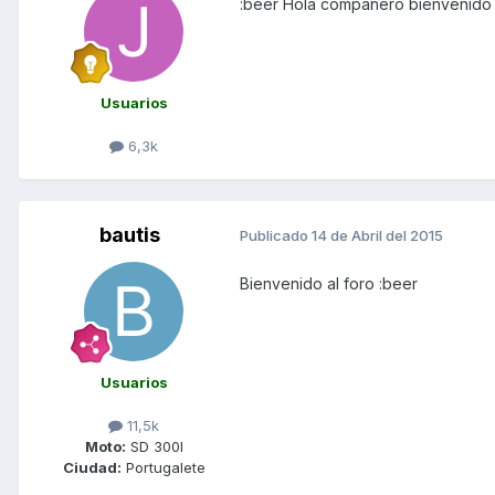
:beer Hola compañero bienvenid
Usuarios
6,3k
bautis
Publicado
14 de Abril del 2015
Bienvenido al foro :beer
Usuarios
11,5k
Moto:
SD 300I
Ciudad:
Portugalete