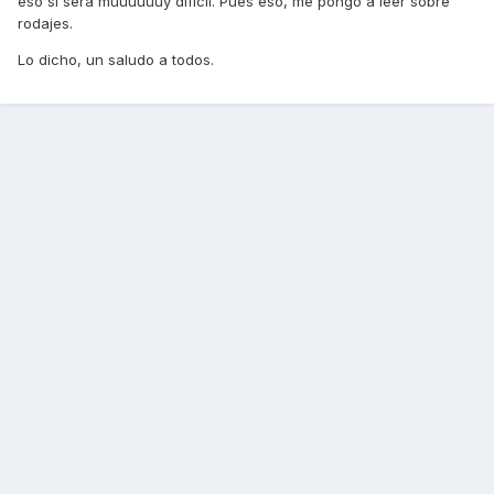
eso sí será muuuuuuy difícil. Pues eso, me pongo a leer sobre
rodajes.
Lo dicho, un saludo a todos.