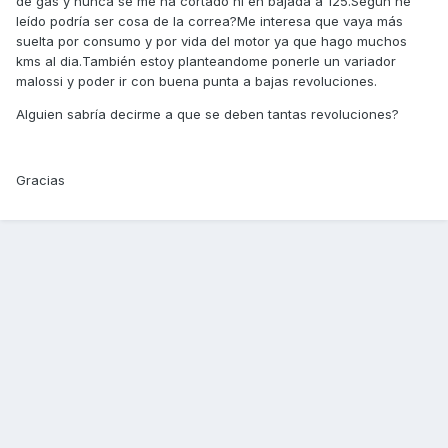
de gas y nunca se me ha cortado ni en bajada a 125.Según he
leído podría ser cosa de la correa?Me interesa que vaya más
suelta por consumo y por vida del motor ya que hago muchos
kms al dia.También estoy planteandome ponerle un variador
malossi y poder ir con buena punta a bajas revoluciones.
Alguien sabría decirme a que se deben tantas revoluciones?
Gracias