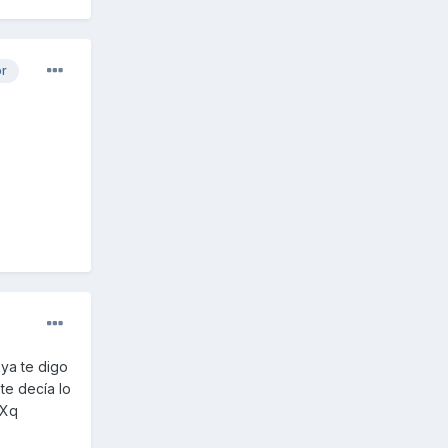
or
 ya te digo
te decía lo
,Xq