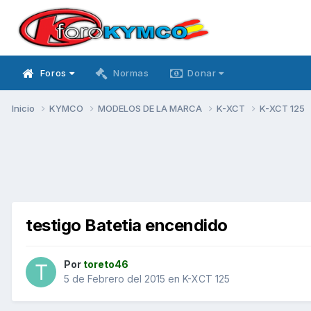
Foros
Normas
Donar
Inicio
KYMCO
MODELOS DE LA MARCA
K-XCT
K-XCT 125
testigo Batetia encendido
Por
toreto46
5 de Febrero del 2015
en
K-XCT 125