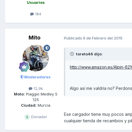
Usuarios
184
Mito
Publicado
6 de Febrero del 2015
toreto46 dijo:
http://www.amazon.es/Alpin-
Moderadores
Algo así me valdría no? Perdona
12,9k
Moto:
Piaggio Medley S
125
Ciudad:
Murcia
Ese cargador tiene muy pocos amper
Donador
cualquier tienda de recambios y pi