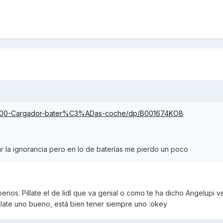
62100-Cargador-bater%C3%ADas-coche/dp/B001674KO8
r la ignorancia pero en lo de baterías me pierdo un poco
ios. Pillate el de lidl que va genial o como te ha dicho Angelupi v
llate uno bueno, está bien tener siempre uno :okey